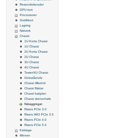
Reservdelsnoder
GPU kort
Processorer
Grafikkort
Lagring
Nätverk
Chassi
1U Korta Chassi
1U Chassi
2U Korta Chassi
2U Chassi
3U Chassi
4U Chassi
Tower/4U Chassi
Golvstående
Chassi tillbehör
Chassi fläktar
Chassi bakplan
Chassi skenor/rails
Nätaggregat
Risers PCIe 3.0
Risers WIO PCIe 3.0
Risers PCIe 4.0
Risers PCIe 5.0
Kablage
Minnen