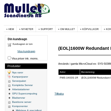
HEM
NYHETER
SUPPORT
OM MULLET
KÖPVILLKOR
KO
Din kundvagn
Kundvagnen är tom
(EOL)1600W Redundant 
Visa kundvagn
Visa priser ink. moms.
Används i gamla MicroCloud ex: SYS-50
Produkter
Artnr:
Benämning:
Nya varor
Kampanjvaror
PWS-1K63S-1R
(EOL)1600W Redundant P
Serverpaket
Kompletta Servrar
Arbetsstationer
GPU Supercomputing
Tillbaka
Bladservrar
Barebone server
Komponenter
Midplane & specialkort