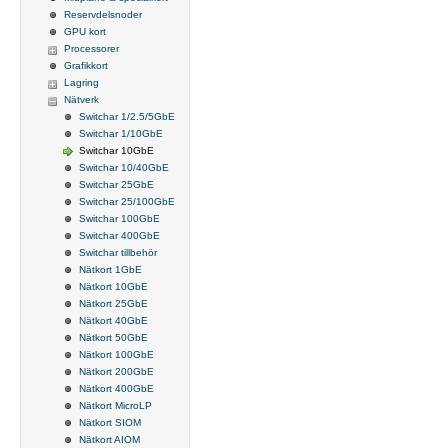
Reservdelsnoder
GPU kort
Processorer
Grafikkort
Lagring
Nätverk
Switchar 1/2.5/5GbE
Switchar 1/10GbE
Switchar 10GbE
Switchar 10/40GbE
Switchar 25GbE
Switchar 25/100GbE
Switchar 100GbE
Switchar 400GbE
Switchar tillbehör
Nätkort 1GbE
Nätkort 10GbE
Nätkort 25GbE
Nätkort 40GbE
Nätkort 50GbE
Nätkort 100GbE
Nätkort 200GbE
Nätkort 400GbE
Nätkort MicroLP
Nätkort SIOM
Nätkort AIOM