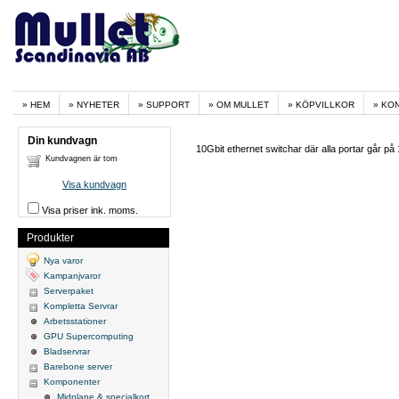
HEM
NYHETER
SUPPORT
OM MULLET
KÖPVILLKOR
KO
Din kundvagn
10Gbit ethernet switchar där alla portar går på 
Kundvagnen är tom
Visa kundvagn
Visa priser ink. moms.
Produkter
Nya varor
Kampanjvaror
Serverpaket
Kompletta Servrar
Arbetsstationer
GPU Supercomputing
Bladservrar
Barebone server
Komponenter
Midplane & specialkort