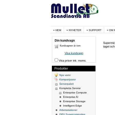
HEM
NYHETER
SUPPORT
OM 
Din kundvagn
Supermicr
Kundvagnen är tom
taget och
Visa kundvagn
Visa priser ink. moms.
Produkter
Nya varor
Kampanjvaror
Serverpaket
Kompletta Servrar
Enterprise Compute
Enterprise AI
Enterprise Storage
Intelligent Edge
Arbetsstationer
GPU Supercomputing