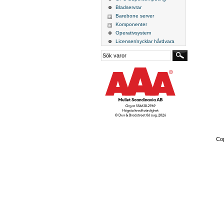
Bladservrar
Barebone server
Komponenter
Operativsystem
Licenser/nycklar hårdvara
Cop