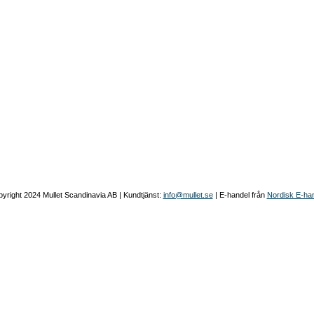
yright 2024 Mullet Scandinavia AB | Kundtjänst:
info@mullet.se
| E-handel från
Nordisk E-ha