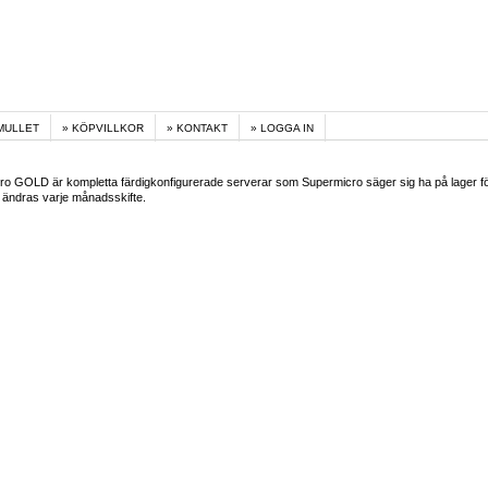
MULLET
KÖPVILLKOR
KONTAKT
LOGGA IN
o GOLD är kompletta färdigkonfigurerade serverar som Supermicro säger sig ha på lager för
 ändras varje månadsskifte.