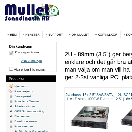
HEM
NYHETER
SUPPORT
OM MULLET
KÖPVILLKOR
KO
Din kundvagn
Kundvagnen är tom
2U - 89mm (3.5") ger bety
enklare och det går bra a
Visa kundvagn
man välja om man vill ha 7
Visa priser ink. moms.
ger 2-3st vanliga PCI plat
Produkter
Nya varor
Kampanjvaror
2U chassi 16x 2.5" SAS/SATA,
2U SC21
Serverpaket
11x LP slots, 1000W Titanium
2.5" (16x
Kompletta Servrar
Red PSU
Arbetsstationer
GPU Supercomputing
Bladservrar
Barebone server
Komponenter
Midplane & specialkort