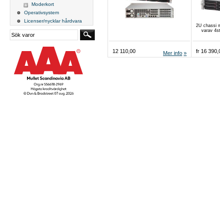
Moderkort
Operativsystem
Licenser/nycklar hårdvara
2U chassi m
varav 4st 
12 110,00
fr 16 390,
Mer info