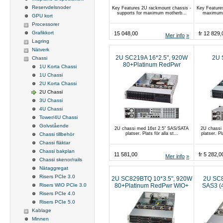
Reservdelsnoder
Key Features 2U rackmount chassis -
Key Features
supports for maximum motherb...
maximum m
GPU kort
Processorer
Grafikkort
15 048,00
fr 12 829,
Mer info
Lagring
Nätverk
2U SC219A 16*2.5", 920W
2U 
Chassi
80+Platinum RedPwr
1U Korta Chassi
1U Chassi
2U Korta Chassi
2U Chassi
3U Chassi
4U Chassi
Tower/4U Chassi
Golvstående
2U chassi med 16st 2.5" SAS/SATA
2U chassi
platser. Plats för alla st...
platser. P
Chassi tillbehör
Chassi fläktar
Chassi bakplan
11 581,00
fr 5 282,0
Mer info
Chassi skenor/rails
Nätaggregat
Risers PCIe 3.0
2U SC829BTQ 10*3.5", 920W
2U SC8
80+Platinum RedPwr WIO+
SAS3 (
Risers WIO PCIe 3.0
80+P
Risers PCIe 4.0
Risers PCIe 5.0
Kablage
Minnen