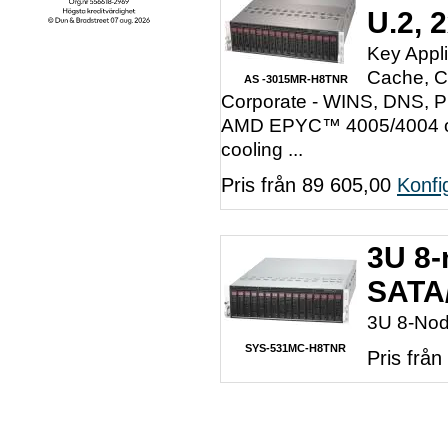
U.2, 
Key Appl
Cache, C
AS -3015MR-H8TNR
Corporate - WINS, DNS, P
AMD EPYC™ 4005/4004 or 
cooling ...
Pris från 89 605,00
Konfi
3U 8-
SATA
3U 8-Nod
SYS-531MC-H8TNR
Pris frå