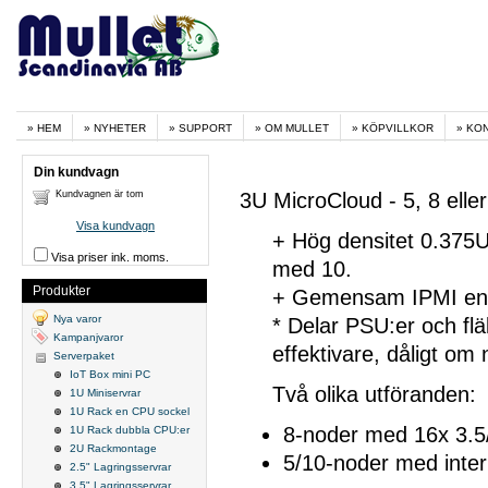
HEM
NYHETER
SUPPORT
OM MULLET
KÖPVILLKOR
KO
Din kundvagn
Kundvagnen är tom
3U MicroCloud - 5, 8 elle
Visa kundvagn
+ Hög densitet 0.375U
Visa priser ink. moms.
med 10.
Produkter
+ Gemensam IPMI en k
Nya varor
* Delar PSU:er och flä
Kampanjvaror
effektivare, dåligt om
Serverpaket
IoT Box mini PC
Två olika utföranden:
1U Miniservrar
1U Rack en CPU sockel
8-noder med 16x 3.5/
1U Rack dubbla CPU:er
2U Rackmontage
5/10-noder med inter
2.5" Lagringsservrar
3.5" Lagringsservrar