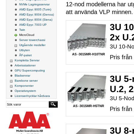
12-nod modellerna har utg
NVMe Lagringsservrar
AMD Epyc 9005 (Turin)
att använda VLP minnen.
AMD Epyc 9004 (Genoa)
AMD Epyc 8004 (Siena)
3U 10
AMD Epyc 7003 UP
Twin
2x U.
MicroCloud
Server towerchassi
Utgående modeller
3U 10-No
Utbyten
AS -3015MR-H10TNR
ÅF-paket
Pris frå
Kompletta Servrar
Arbetsstationer
GPU Supercomputing
Bladservrar
3U 5-
Barebone server
Komponenter
U.2, 
Operativsystem
Licenser/nycklar hårdvara
3U 5-Nod
AS -3015MR-H5TNR
Pris frå
3U 8-