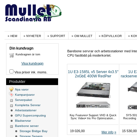
HEM
NYHETER
SUPPORT
OM MULLET
KÖPVILLKOR
KO
Din kundvagn
Barebone servrar och arbetsstationer med In
Kundvagnen är tom
CPU fastlödd på moderkortet.
Visa kundvagn
1U E3-1585L v5 Server 4x3.5"
1U E
Visa priser ink. moms.
2xGbE 400W RedPwr
rackserv
Produkter
Nya varor
Kampanjvaror
Serverpaket
Kompletta Servrar
Arbetsstationer
Key Features• Support VHD & Quick
SYS-501
GPU Supercomputing
Sync Video• Iris Pro Optimization...
Recording
Bladservrar
Barebone server
19 026,00
15 530,00
Storage Bridge Bay
Mer info
Storage Servers