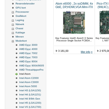
Atom x6000 , 2x soDIMM, 4x
Pico-ITX
Reservdelsnoder
GbE, DP,HDMI,VGA Mini-ITX
(9W,4C)
GPU kort
Processorer
Grafikkort
Lagring
Nätverk
Chassi
Kablage
Minnen
Key Features Intel® Atom® X Series
Key Features
Moderkort
Processor Single Socket FCBGA...
L N97
AMD Epyc 3000
AMD Epyc 4000
fr 3 181,00
fr 2 975,0
Mer info
AMD Epyc 7002
AMD Epyc 7003
AMD Epyc 8004
AMD Epyc 9004/9005
AMD ThreadripperPro
Intel Atom
Intel Atom C2000
Intel Atom C3000
Intel Atom 5000
Intel H3 (LGA1150)
Intel H4 (LGA1151)
Intel H4 8/9th Gen
Intel H5 (LGA1200)
Intel V0 (LGA1700)