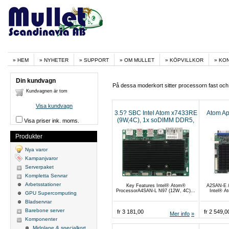
HEM
NYHETER
SUPPORT
OM MULLET
KÖPVILLKOR
KO
Din kundvagn
På dessa moderkort sitter processorn fast och b
Kundvagnen är tom
Visa kundvagn
3.5? SBC Intel Atom x7433RE
Atom Ap
(9W,4C), 1x soDIMM DDR5,
Visa priser ink. moms.
2x 2.5GbE
Produkter
Nya varor
Kampanjvaror
Serverpaket
Kompletta Servrar
Arbetsstationer
Key Features Intel® Atom®
A2SAN-E /
ProcessorA4SAN-L N97 (12W, 4C)...
Intel® A
GPU Supercomputing
Bladservrar
Barebone server
fr 3 181,00
fr 2 549,0
Mer info
Komponenter
Midplane & specialkort