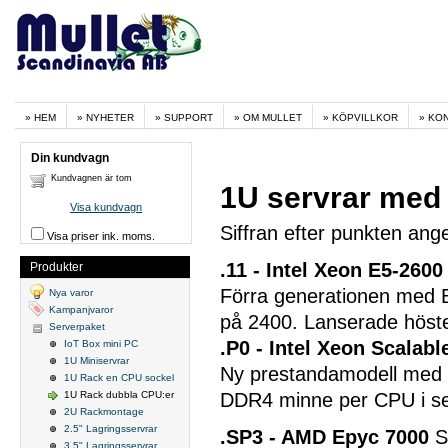
HEM
NYHETER
SUPPORT
OM MULLET
KÖPVILLKOR
KO
Din kundvagn
Kundvagnen är tom
1U servrar med 
Visa kundvagn
Siffran efter punkten ang
Visa priser ink. moms.
.11 - Intel Xeon E5-2600
Produkter
Förra generationen med Br
Nya varor
Kampanjvaror
på 2400. Lanserade höst
Serverpaket
.P0 - Intel Xeon Scalab
IoT Box mini PC
1U Miniservrar
Ny prestandamodell med S
1U Rack en CPU sockel
1U Rack dubbla CPU:er
DDR4 minne per CPU i s
2U Rackmontage
2.5" Lagringsservrar
.SP3 - AMD Epyc 7000
S
3.5" Lagringsservrar