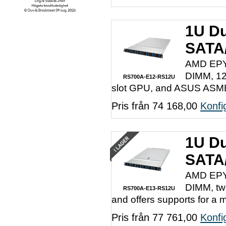
1U Du
SATA
AMD EPYC
DIMM, 12
RS700A-E12-RS12U
slot GPU, and ASUS ASM
Pris från 74 168,00
Konfi
1U Du
SATA
AMD EPYC
DIMM, twe
RS700A-E13-RS12U
and offers supports for a
Pris från 77 761,00
Konfi