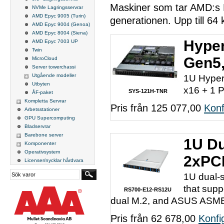
Maskiner som tar AMD:s E
NVMe Lagringsservrar
AMD Epyc 9005 (Turin)
generationen. Upp till 64
AMD Epyc 9004 (Genoa)
AMD Epyc 8004 (Siena)
Hyper
AMD Epyc 7003 UP
Twin
Gen5,
MicroCloud
Server towerchassi
Utgående modeller
1U Hyper
Utbyten
x16 + 1 P
SYS-121H-TNR
ÅF-paket
Kompletta Servrar
Pris från 125 077,00
Konf
Arbetsstationer
GPU Supercomputing
Bladservrar
Barebone server
1U Du
Komponenter
Operativsystem
2xPCI
Licenser/nycklar hårdvara
1U dual-s
that supp
RS700-E12-RS12U
dual M.2, and ASUS ASM
Pris från 62 678,00
Konfi