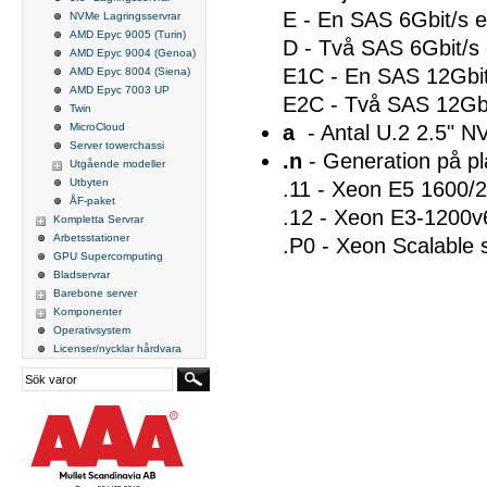
E - En SAS 6Gbit/s e
NVMe Lagringsservrar
AMD Epyc 9005 (Turin)
D - Två SAS 6Gbit/s 
AMD Epyc 9004 (Genoa)
E1C - En SAS 12Gbit/
AMD Epyc 8004 (Siena)
AMD Epyc 7003 UP
E2C - Två SAS 12Gbit
Twin
MicroCloud
a
- Antal U.2 2.5" N
Server towerchassi
.n
- Generation på pl
Utgående modeller
Utbyten
.11 - Xeon E5 1600/
ÅF-paket
.12 - Xeon E3-1200v6
Kompletta Servrar
Arbetsstationer
.P0 - Xeon Scalable 
GPU Supercomputing
Bladservrar
Barebone server
Komponenter
Operativsystem
Licenser/nycklar hårdvara