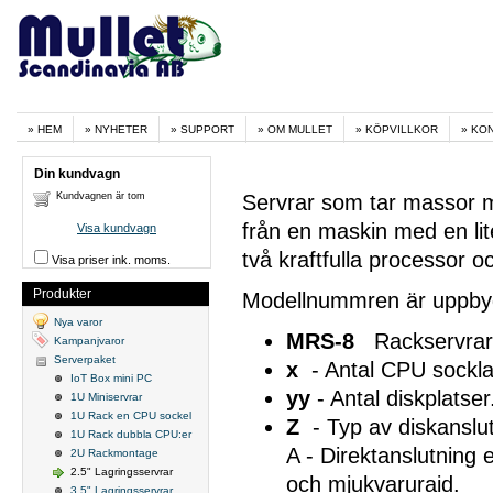
HEM
NYHETER
SUPPORT
OM MULLET
KÖPVILLKOR
KO
Din kundvagn
Kundvagnen är tom
Servrar som tar massor m
från en maskin med en lit
Visa kundvagn
två kraftfulla processor
Visa priser ink. moms.
Produkter
Modellnummren är uppby
Nya varor
MRS-8
Rackservrar f
Kampanjvaror
Serverpaket
x
- Antal CPU socklar
IoT Box mini PC
yy
- Antal diskplatser
1U Miniservrar
1U Rack en CPU sockel
Z
- Typ av diskanslu
1U Rack dubbla CPU:er
A - Direktanslutning
2U Rackmontage
2.5" Lagringsservrar
och mjukvaruraid.
3.5" Lagringsservrar