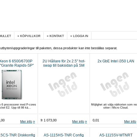
MULLET
KÖPVILLKOR
KONTAKT
LOGGA IN
 utbyten/uppgraderingar till paketen, dessa produkter kan inte beställas separat.
l Xeon 6 6500/6700P
2U Hållare för 2x 2.5" hot-
2x GbE Intel i350 LAN
 "Granite Rapids-SP"
swap till baksidan på SM
servrar
n 6 processorer med P-cores
Möjlighet att välja nätkorten som re
ckel E2. Upp till 86 kä...
sitter i Micro Cloud.
5,00
fr 1 073,00
0,01
Mer info
Mer info
Mer info
15CS-TNR Diskkonfig
AS-1115HS-TNR Config
AS-1115SV-WTNRT