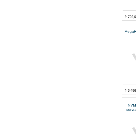
fr 792,
MegaRA
fr 3 48
NVMe 
servr