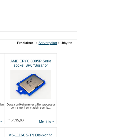
Produkter
»
Serverpaket
» Utbyten
AMD EPYC 8005P Serie
sockel SP6 "Sorano"
dan
Dessa artikelnummer gäller processor
som sitter i en maskin som b...
fr 5 395,00
Mer info
AS-1116CS-TN Diskkonfig