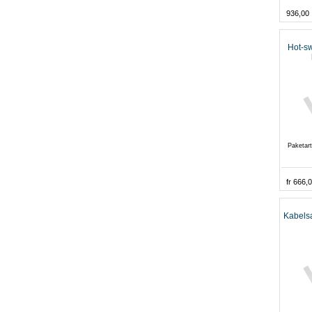
936,00
Hot-sw
Paketart
fr 666,
Kabelsa