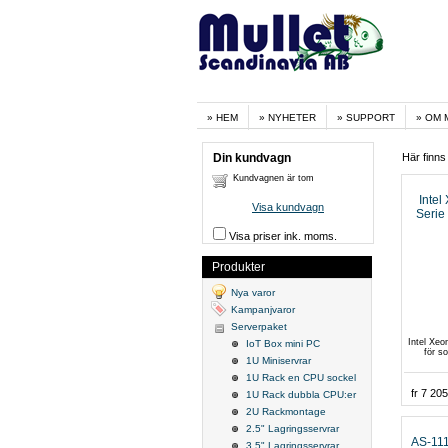
HEM
NYHETER
SUPPORT
OM 
Din kundvagn
Här finns
Kundvagnen är tom
Inte
Visa kundvagn
Serie
Visa priser ink. moms.
Produkter
Nya varor
Kampanjvaror
Serverpaket
Intel Xeo
IoT Box mini PC
för so
1U Miniservrar
1U Rack en CPU sockel
fr 7 20
1U Rack dubbla CPU:er
2U Rackmontage
2.5" Lagringsservrar
AS-11
3.5" Lagringsservrar