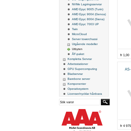
NVMe Lagringsservrar
AMD Epyc 9005 (Turin)
AMD Epyc 9004 (Genoa)
AMD Epyc 8004 (Siena)
AMD Epyc 7003 UP
Twin
MicroCloud
Server towerchassi
Utgående modeller
Utbyten
ÅF-paket
fr 1,00
Kompletta Servrar
Arbetsstationer
AS-
GPU Supercomputing
Bladservrar
Barebone server
Komponenter
Operativsystem
Licenser/nycklar hårdvara
fr 4 97