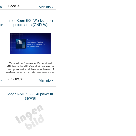
4 820,00
Mer info
Intel Xeon 600 Workstation
er
processors (GNR-W)
maskiner byggda av
Supermicro
Trusted performance. Exceptional
efficiency. Intel® Xeon® 6 processors
are optimized to deliver new levels of
performance across the greatest range
of workloads, while offering improved
efficiency and lower power
fr 6 662,00
Mer info
consumption.
MegaRAID 9361-4i paket till
servrar