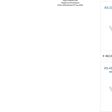
AS-2
fr 462,
AS-41
ex