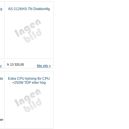
ig
AS-2126HS-TN Diskkonfig
fr 13 320,00
Mer info
de
Extra CPU kylning för CPU
>250W TDP eller hög
klockfrekvens
ggs