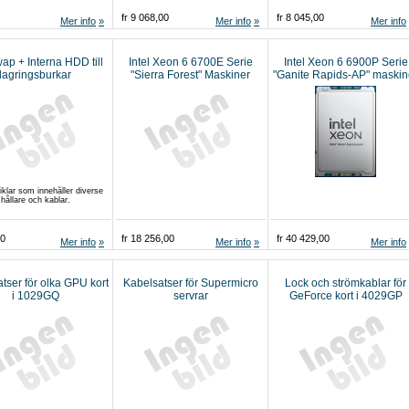
fr 9 068,00
fr 8 045,00
Mer info
Mer info
Mer info
ap + Interna HDD till
Intel Xeon 6 6700E Serie
Intel Xeon 6 6900P Serie
lagringsburkar
"Sierra Forest" Maskiner
"Ganite Rapids-AP" maskin
byggda av Supermicro
byggda av Supermicro
iklar som innehåller diverse
hållare och kablar.
00
fr 18 256,00
fr 40 429,00
Mer info
Mer info
Mer info
tser för olka GPU kort
Kabelsatser för Supermicro
Lock och strömkablar för
i 1029GQ
servrar
GeForce kort i 4029GP