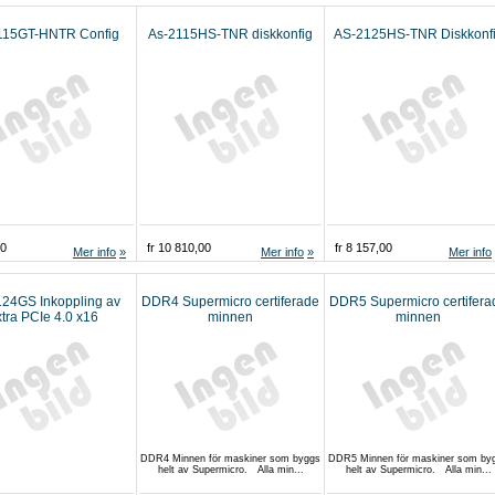
115GT-HNTR Config
As-2115HS-TNR diskkonfig
AS-2125HS-TNR Diskkonf
00
fr 10 810,00
fr 8 157,00
Mer info
Mer info
Mer info
24GS Inkoppling av
DDR4 Supermicro certiferade
DDR5 Supermicro certifera
tra PCIe 4.0 x16
minnen
minnen
DDR4 Minnen för maskiner som byggs
DDR5 Minnen för maskiner som by
helt av Supermicro. Alla min...
helt av Supermicro. Alla min...