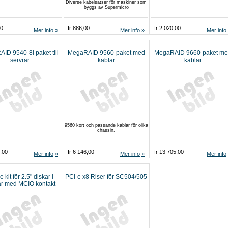
Diverse kabelsatser för maskiner som
byggs av Supermicro
00
fr 886,00
fr 2 020,00
Mer info
Mer info
Mer info
ID 9540-8i paket till
MegaRAID 9560-paket med
MegaRAID 9660-paket me
servrar
kablar
kablar
9560 kort och passande kablar för olika
chassin.
6,00
fr 6 146,00
fr 13 705,00
Mer info
Mer info
Mer info
kit för 2.5" diskar i
PCI-e x8 Riser för SC504/505
ar med MCIO kontakt