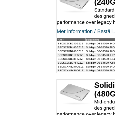
(240
Standard-
designed 
performance over legacy h
Mer information / Beställ..
Artnr:
Benämning:
SSDSC2KB240GZ1Z
Solidigm D3-S4520 24
SSDSC2KB480GZ1Z
Solidigm D3-S4520 48
SSDSC2KB960GZ1Z
Solidigm D3-S4520 96
SSDSC2KB019TZ1Z
Solidigm D3-S4520 1.
SSDSC2KB038TZ1Z
Solidigm D3-S4520 3.
SSDSC2KB076TZ1Z
Solidigm D3-S4520 7.
SSDSCKKB240GZ1Z
Solidigm D3-S4520 24
SSDSCKKB480GZ1Z
Solidigm D3-S4520 48
Solid
(480
Mid-endur
designed 
performance over legacy h