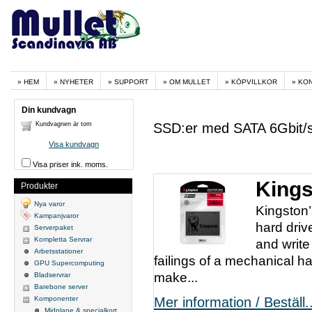
HEM
NYHETER
SUPPORT
OM MULLET
KÖPVILLKOR
KO
Din kundvagn
Kundvagnen är tom
SSD:er med SATA 6Gbit/s
Visa kundvagn
Visa priser ink. moms.
King
Produkter
Nya varor
Kingston’
Kampanjvaror
hard driv
Serverpaket
Kompletta Servrar
and writ
Arbetsstationer
failings of a mechanical h
GPU Supercomputing
make...
Bladservrar
Barebone server
Komponenter
Mer information / Beställ..
Midplane & specialkort