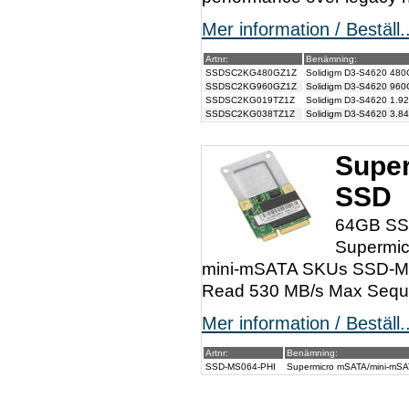
Mer information / Beställ..
Artnr:
Benämning:
SSDSC2KG480GZ1Z
Solidigm D3-S4620 48
SSDSC2KG960GZ1Z
Solidigm D3-S4620 96
SSDSC2KG019TZ1Z
Solidigm D3-S4620 1.9
SSDSC2KG038TZ1Z
Solidigm D3-S4620 3.8
Supe
SSD
64GB SSD
Supermic
mini-mSATA SKUs SSD-MS
Read 530 MB/s Max Sequen
Mer information / Beställ..
Artnr:
Benämning:
SSD-MS064-PHI
Supermicro mSATA/mini-mS