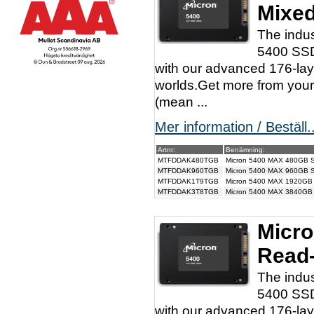
Mixe
The indu
5400 SSD
with our advanced 176-lay
worlds.Get more from your 
(mean ...
Mer information / Beställ..
Artnr:
Benämning:
MTFDDAK480TGB
Micron 5400 MAX 480GB 
MTFDDAK960TGB
Micron 5400 MAX 960GB 
MTFDDAK1T9TGB
Micron 5400 MAX 1920GB
MTFDDAK3T8TGB
Micron 5400 MAX 3840GB
Micro
Read
The indu
5400 SSD
with our advanced 176-lay