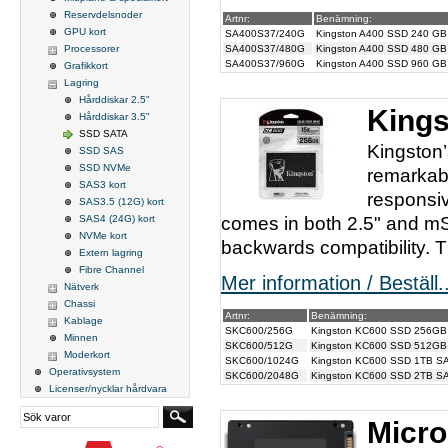
Reservdelsnoder
Artnr:
Benämning:
GPU kort
SA400S37/240G
Kingston A400 SSD 240 GB
Processorer
SA400S37/480G
Kingston A400 SSD 480 GB
SA400S37/960G
Kingston A400 SSD 960 GB
Grafikkort
Lagring
Hårddiskar 2.5"
King
Hårddiskar 3.5"
SSD SATA
Kingston’
SSD SAS
SSD NVMe
remarkabl
SAS3 kort
responsiv
SAS3.5 (12G) kort
SAS4 (24G) kort
comes in both 2.5" and mS
NVMe kort
backwards compatibility. Th
Extern lagring
Fibre Channel
Mer information / Beställ..
Nätverk
Chassi
Artnr:
Benämning:
Kablage
SKC600/256G
Kingston KC600 SSD 256GB
Minnen
SKC600/512G
Kingston KC600 SSD 512GB
Moderkort
SKC600/1024G
Kingston KC600 SSD 1TB S
Operativsystem
SKC600/2048G
Kingston KC600 SSD 2TB S
Licenser/nycklar hårdvara
Micro