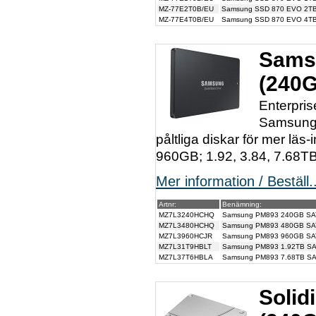
MZ-77E2T0B/EU
Samsung SSD 870 EVO 2TB,
MZ-77E4T0B/EU
Samsung SSD 870 EVO 4TB,
Sams
(240G
Enterpri
Samsung 
påltliga diskar för mer läs-
960GB; 1.92, 3.84, 7.68TB
Mer information / Beställ..
Artnr:
Benämning:
MZ7L3240HCHQ
Samsung PM893 240GB SATA
MZ7L3480HCHQ
Samsung PM893 480GB SATA
MZ7L3960HCJR
Samsung PM893 960GB SATA
MZ7L31T9HBLT
Samsung PM893 1.92TB SAT
MZ7L37T6HBLA
Samsung PM893 7.68TB SAT
Solid