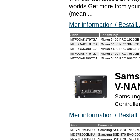
worlds.Get more from your 
(mean ...
Mer information / Beställ..
Artnr:
Benämning:
MTFDDAK1T9TGA
Micron 5400 PRO 1920GB
MTFDDAK3T8TGA
Micron 5400 PRO 3840GB
MTFDDAK480TGA
Micron 5400 PRO 480GB 
MTFDDAK7T6TGA
Micron 5400 PRO 7680GB
MTFDDAK960TGA
Micron 5400 PRO 960GB 
Sams
V-NA
Samsung
Controll
Mer information / Beställ..
Artnr:
Benämning:
MZ-77E250B/EU
Samsung SSD 870 EVO 250
MZ-77E500B/EU
Samsung SSD 870 EVO 500
MZ-77E1T0B/EU
Samsung SSD 870 EVO 1TB,