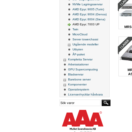
NVMe Lagringsservrar
AMD Epyc 9005 (Turin)
AMD Epyc 9004 (Genoa)
AMD Epyc 8004 (Siena)
AMD Epyc 7003 UP
MRS-
Twin
MicroCloud
Server towerchassi
Utgående modeller
Utbyten
ÅF-paket
Kompletta Servrar
Arbetsstationer
GPU Supercomputing
MR
AS
Bladservrar
Barebone server
Komponenter
Operativsystem
Licenser/nycklar hårdvara