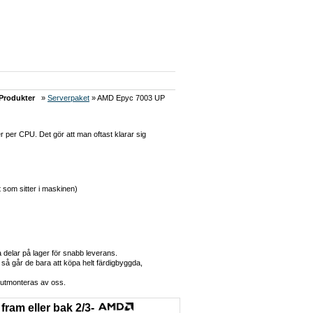
Produkter
»
Serverpaket
» AMD Epyc 7003 UP
 per CPU. Det gör att man oftast klarar sig
 som sitter i maskinen)
delar på lager för snabb leverans.
å går de bara att köpa helt färdigbyggda,
lutmonteras av oss.
ram eller bak 2/3-