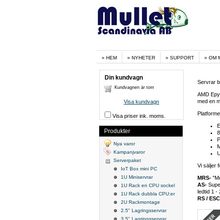
HEM
NYHETER
SUPPORT
OM 
Din kundvagn
Servrar 
Kundvagnen är tom
AMD Epyc 
med en m
Visa kundvagn
Platforme
Visa priser ink. moms.
E
Produkter
8
P
Nya varor
M
Kampanjvaror
U
Serverpaket
Vi säljer
IoT Box mini PC
1U Miniservrar
MRS-
"Mu
AS-
Super
1U Rack en CPU sockel
ledtid 1 
1U Rack dubbla CPU:er
RS / ESC
2U Rackmontage
2.5" Lagringsservrar
3.5" Lagringsservrar