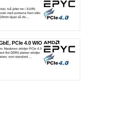
, två (eller tre i 310R)
rande med portarna fram eller
429mm djupt så de...
0GbE, PCIe 4.0 WIO
r. Maskinen stödjer PCIe 4.0
med 8st DDR4 platser stödjer
tser, som standard ...