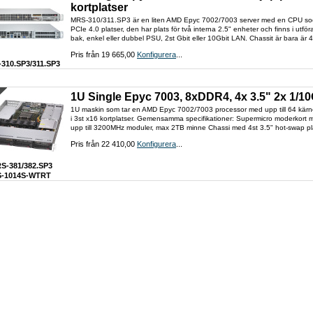
kortplatser
MRS-310/311.SP3 är en liten AMD Epyc 7002/7003 server med en CPU sockel
PCIe 4.0 platser, den har plats för två interna 2.5" enheter och finns i utfö
bak, enkel eller dubbel PSU, 2st Gbit eller 10Gbit LAN. Chassit är bara är 
Pris från 19 665,00
Konfigurera
...
310.SP3/311.SP3
1U Single Epyc 7003, 8xDDR4, 4x 3.5" 2x 1/1
1U maskin som tar en AMD Epyc 7002/7003 processor med upp till 64 kärno
i 3st x16 kortplatser. Gemensamma specifikationer: Supermicro moderkort 
upp till 3200MHz moduler, max 2TB minne Chassi med 4st 3.5" hot-swap pla
Pris från 22 410,00
Konfigurera
...
S-381/382.SP3
-1014S-WTRT