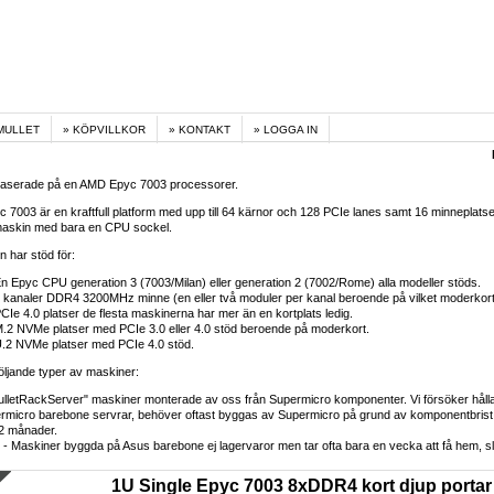
MULLET
KÖPVILLKOR
KONTAKT
LOGGA IN
baserade på en AMD Epyc 7003 processorer.
7003 är en kraftfull platform med upp till 64 kärnor och 128 PCIe lanes samt 16 minneplatser
askin med bara en CPU sockel.
n har stöd för:
n Epyc CPU generation 3 (7003/Milan) eller generation 2 (7002/Rome) alla modeller stöds.
 kanaler DDR4 3200MHz minne (en eller två moduler per kanal beroende på vilket moderkort
CIe 4.0 platser de flesta maskinerna har mer än en kortplats ledig.
.2 NVMe platser med PCIe 3.0 eller 4.0 stöd beroende på moderkort.
.2 NVMe platser med PCIe 4.0 stöd.
 följande typer av maskiner:
lletRackServer" maskiner monterade av oss från Supermicro komponenter. Vi försöker hålla 
micro barebone servrar, behöver oftast byggas av Supermicro på grund av komponentbrist s
- 2 månader.
- Maskiner byggda på Asus barebone ej lagervaror men tar ofta bara en vecka att få hem, s
1U Single Epyc 7003 8xDDR4 kort djup portar f