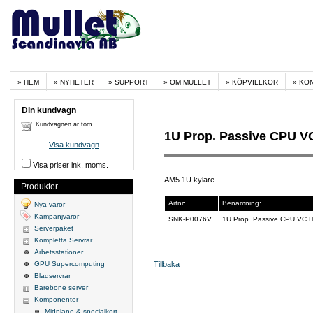
HEM
NYHETER
SUPPORT
OM MULLET
KÖPVILLKOR
KO
Din kundvagn
Kundvagnen är tom
1U Prop. Passive CPU V
Visa kundvagn
Visa priser ink. moms.
AM5 1U kylare
Produkter
Artnr:
Benämning:
Nya varor
Kampanjvaror
SNK-P0076V
1U Prop. Passive CPU VC 
Serverpaket
Kompletta Servrar
Arbetsstationer
GPU Supercomputing
Tillbaka
Bladservrar
Barebone server
Komponenter
Midplane & specialkort