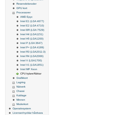
Reservdelsnoder
GPU kort
Processorer
AMD Epyc
Intel E1 (LGA 4677)
Intel E2 (LGA 4710)
Intel BR (LGA 7529)
Intel H4 (LGA1151)
Intel H5 (LGA1200)
Intel P (LGA 3647)
Intel P+ (LGA 4189)
Intel R3 (LGA2011-3)
Intel R4 (LGA2066)
Intel V (LGA1700)
Intel V1 (LGA1851)
Intel MP Xeon
CPU kylare/fläktar
Grafikkort
Lagring
Nätverk
Chassi
Kablage
Minnen
Moderkort
Operativsystem
Licenser/nycklar hårdvara