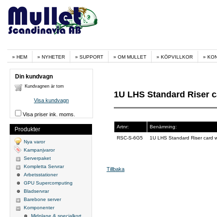
HEM
NYHETER
SUPPORT
OM MULLET
KÖPVILLKOR
KO
Din kundvagn
Kundvagnen är tom
1U LHS Standard Riser ca
Visa kundvagn
Visa priser ink. moms.
Artnr:
Benämning:
Produkter
RSC-S-6G5
1U LHS Standard Riser card w
Nya varor
Kampanjvaror
Serverpaket
Kompletta Servrar
Tillbaka
Arbetsstationer
GPU Supercomputing
Bladservrar
Barebone server
Komponenter
Midplane & specialkort