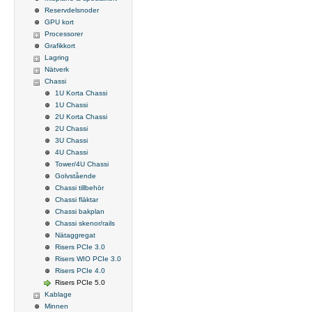
Reservdelsnoder
GPU kort
Processorer
Grafikkort
Lagring
Nätverk
Chassi
1U Korta Chassi
1U Chassi
2U Korta Chassi
2U Chassi
3U Chassi
4U Chassi
Tower/4U Chassi
Golvstående
Chassi tillbehör
Chassi fläktar
Chassi bakplan
Chassi skenor/rails
Nätaggregat
Risers PCIe 3.0
Risers WIO PCIe 3.0
Risers PCIe 4.0
Risers PCIe 5.0
Kablage
Minnen