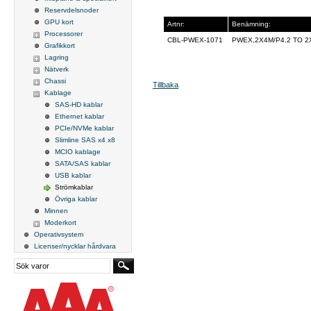
Reservdelsnoder
GPU kort
Artnr:
Benämning:
Processorer
CBL-PWEX-1071
PWEX,2X4M/P4.2 TO 2X
Grafikkort
Lagring
Nätverk
Chassi
Tillbaka
Kablage
SAS-HD kablar
Ethernet kablar
PCIe/NVMe kablar
Slimline SAS x4 x8
MCIO kablage
SATA/SAS kablar
USB kablar
Strömkablar
Övriga kablar
Minnen
Moderkort
Operativsystem
Licenser/nycklar hårdvara