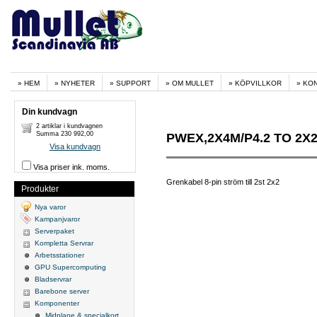
HEM
NYHETER
SUPPORT
OM MULLET
KÖPVILLKOR
KO
Din kundvagn
2 artiklar i kundvagnen
Summa 230 992,00
PWEX,2X4M/P4.2 TO 2X2
Visa kundvagn
Visa priser ink. moms.
Grenkabel 8-pin ström till 2st 2x2
Produkter
Nya varor
Kampanjvaror
Serverpaket
Kompletta Servrar
Arbetsstationer
GPU Supercomputing
Bladservrar
Barebone server
Komponenter
Midplane & specialkort