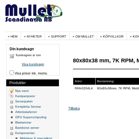
HEM
NYHETER
SUPPORT
OM MULLET
KÖPVILLKOR
KO
Din kundvagn
Kundvagnen är tom
80x80x38 mm, 7K RPM, Mi
Visa kundvagn
Visa priser ink. moms.
Artnr:
Benämning:
Produkter
FAN-0204L4
80x80x38mm, 7K RPM, Middle
Nya varor
Kampanjvaror
Serverpaket
Kompletta Servrar
Tillbaka
Arbetsstationer
GPU Supercomputing
Bladservrar
Barebone server
Komponenter
Midplane & specialkort