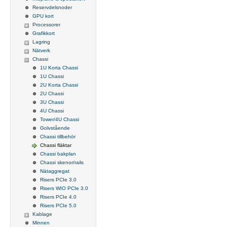
Reservdelsnoder
GPU kort
Processorer
Grafikkort
Lagring
Nätverk
Chassi
1U Korta Chassi
1U Chassi
2U Korta Chassi
2U Chassi
3U Chassi
4U Chassi
Tower/4U Chassi
Golvstående
Chassi tillbehör
Chassi fläktar
Chassi bakplan
Chassi skenor/rails
Nätaggregat
Risers PCIe 3.0
Risers WIO PCIe 3.0
Risers PCIe 4.0
Risers PCIe 5.0
Kablage
Minnen