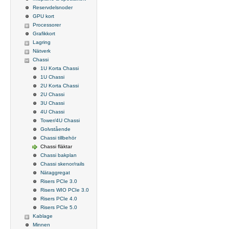
Reservdelsnoder
GPU kort
Processorer
Grafikkort
Lagring
Nätverk
Chassi
1U Korta Chassi
1U Chassi
2U Korta Chassi
2U Chassi
3U Chassi
4U Chassi
Tower/4U Chassi
Golvstående
Chassi tillbehör
Chassi fläktar
Chassi bakplan
Chassi skenor/rails
Nätaggregat
Risers PCIe 3.0
Risers WIO PCIe 3.0
Risers PCIe 4.0
Risers PCIe 5.0
Kablage
Minnen