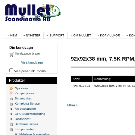
HEM
NYHETER
SUPPORT
OM MULLET
KÖPVILLKOR
KO
Din kundvagn
Kundvagnen är tom
92x92x38 mm, 7.5K RPM,
Visa kundvagn
Visa priser ink. moms.
Artnr:
Benämning:
Produkter
FAN-0138L4
92x92x38 mm, 7.5K RPM, SC7
Nya varor
Kampanjvaror
Serverpaket
Kompletta Servrar
Tillbaka
Arbetsstationer
GPU Supercomputing
Bladservrar
Barebone server
Komponenter
Midplane & specialkort