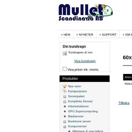
HEM
NYHETER
SUPPORT
OM 
Din kundvagn
Kundvagnen är tom
60x
Visa kundvagn
Visa priser ink. moms.
Artnr:
Produkter
FAN-
Nya varor
Kampanjvaror
Serverpaket
Kompletta Servrar
Tillbaka
Arbetsstationer
GPU Supercomputing
Bladservrar
Barebone server
Komponenter
Midplane & specialkort