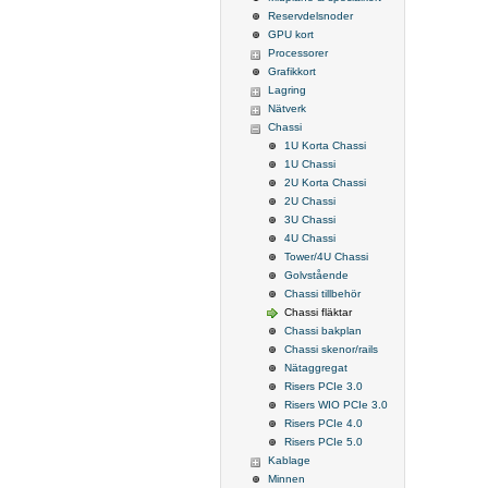
Reservdelsnoder
GPU kort
Processorer
Grafikkort
Lagring
Nätverk
Chassi
1U Korta Chassi
1U Chassi
2U Korta Chassi
2U Chassi
3U Chassi
4U Chassi
Tower/4U Chassi
Golvstående
Chassi tillbehör
Chassi fläktar
Chassi bakplan
Chassi skenor/rails
Nätaggregat
Risers PCIe 3.0
Risers WIO PCIe 3.0
Risers PCIe 4.0
Risers PCIe 5.0
Kablage
Minnen