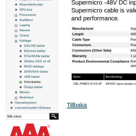
Supermicro -48V DC inp
Reservdelsnoder
Supermicro cable is vali
GPU kort
Processorer
and performance.
Grafikkort
Lagring
Manufacturer
Sup
Nätverk
Length
40
Chassi
Cable Type
Pow
Kablage
Connectors
Pos
SAS-HD kablar
Connectors (Other Side)
8AW
Ethernet kablar
Warranty
1 y
PCIe/NVMe kablar
Slimline SAS x4 x8
Product Environmental Compliance
RoH
upo
MCIO kablage
SATA/SAS kablar
USB kablar
Artnr:
Benämning:
Strömkablar
CBL-PWEX-0710-JP
48VDC input power 
Övriga kablar
Minnen
Moderkort
Operativsystem
Tillbaka
Licenser/nycklar hårdvara