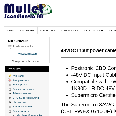
HEM
NYHETER
SUPPORT
OM MULLET
KÖPVILLKOR
KO
Din kundvagn
Kundvagnen är tom
48VDC input power cabl
Visa kundvagn
Visa priser ink. moms.
Positronic CBD Co
Produkter
-48V DC Input Cab
Nya varor
Kampanjvaror
Compatible with 
Serverpaket
1K30D-1R DC-48V i
Kompletta Servrar
Arbetsstationer
Supermicro Certifie
GPU Supercomputing
Bladservrar
The Supermicro 8AWG -
Barebone server
(CBL-PWEX-0710-JP) is
Komponenter
Midplane & specialkort