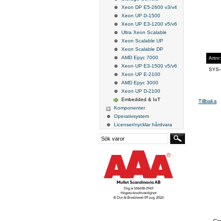
Xeon DP E5-2600 v3/v4
Xeon UP D-1500
Xeon UP E3-1200 v5/v6
Ultra Xeon Scalable
Xeon Scalable UP
Xeon Scalable DP
AMD Epyc 7000
Artnr:
Xeon UP E3-1500 v5/v6
SYS-
Xeon UP E-2100
AMD Epyc 3000
Xeon UP D-2100
Embedded & IoT
Tillbaka
Komponenter
Operativsystem
Licenser/nycklar hårdvara
Cop