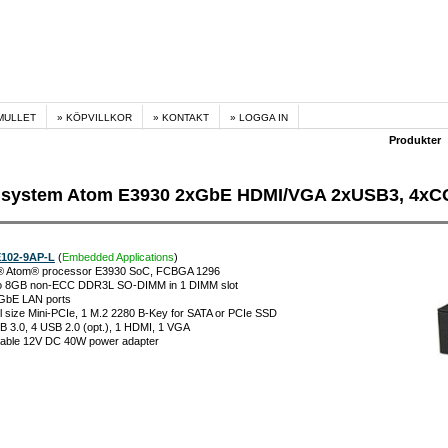
MULLET
KÖPVILLKOR
KONTAKT
LOGGA IN
Produkter
 system Atom E3930 2xGbE HDMI/VGA 2xUSB3, 4x
102-9AP-L
(
Embedded Applications
)
el® Atom® processor E3930 SoC, FCBGA 1296
to 8GB non-ECC DDR3L SO-DIMM in 1 DIMM slot
1GbE LAN ports
ll size Mini-PCIe, 1 M.2 2280 B-Key for SATA or PCIe SSD
B 3.0, 4 USB 2.0 (opt.), 1 HDMI, 1 VGA
kable 12V DC 40W power adapter