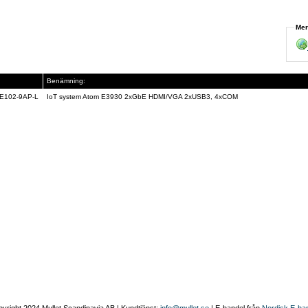
Mer
Benämning:
E102-9AP-L
IoT system Atom E3930 2xGbE HDMI/VGA 2xUSB3, 4xCOM
yright 2024 Mullet Scandinavia AB | Kundtjänst:
info@mullet.se
| E-handel från
Nordisk E-ha