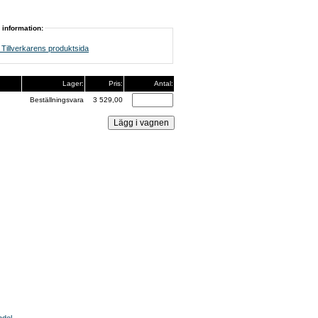
 information:
Tillverkarens produktsida
Lager:
Pris:
Antal:
Beställningsvara
3 529,00
ndel