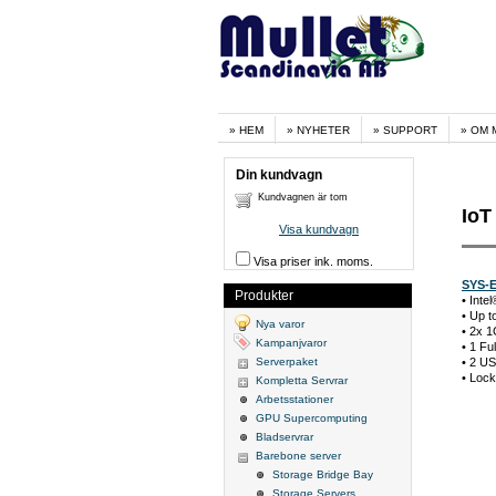
HEM
NYHETER
SUPPORT
OM 
Din kundvagn
Kundvagnen är tom
IoT
Visa kundvagn
Visa priser ink. moms.
SYS-E
Produkter
• Int
• Up 
Nya varor
• 2x 
Kampanjvaror
• 1 Fu
Serverpaket
• 2 US
• Loc
Kompletta Servrar
Arbetsstationer
GPU Supercomputing
Bladservrar
Barebone server
Storage Bridge Bay
Storage Servers