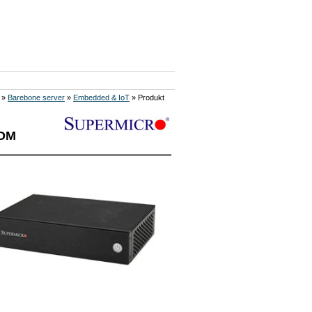
»
Barebone server
»
Embedded & IoT
» Produkt
COM