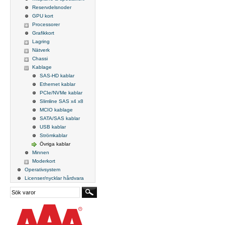
Reservdelsnoder
GPU kort
Processorer
Grafikkort
Lagring
Nätverk
Chassi
Kablage
SAS-HD kablar
Ethernet kablar
PCIe/NVMe kablar
Slimline SAS x4 x8
MCIO kablage
SATA/SAS kablar
USB kablar
Strömkablar
Övriga kablar
Minnen
Moderkort
Operativsystem
Licenser/nycklar hårdvara