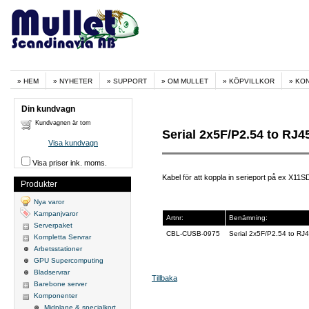
HEM
NYHETER
SUPPORT
OM MULLET
KÖPVILLKOR
KO
Din kundvagn
Kundvagnen är tom
Serial 2x5F/P2.54 to 
Visa kundvagn
Visa priser ink. moms.
Kabel för att koppla in serieport på ex X1
Produkter
Nya varor
Kampanjvaror
Artnr:
Benämning:
Serverpaket
CBL-CUSB-0975
Serial 2x5F/P2.54 to 
Kompletta Servrar
Arbetsstationer
GPU Supercomputing
Bladservrar
Tillbaka
Barebone server
Komponenter
Midplane & specialkort