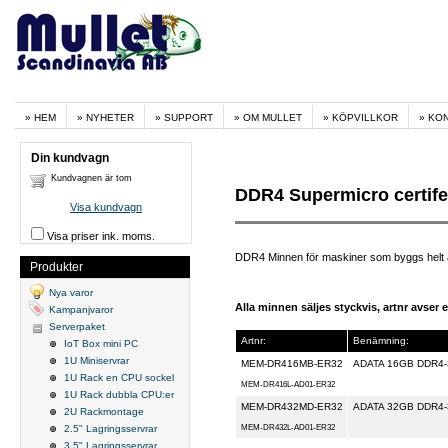
HEM
NYHETER
SUPPORT
OM MULLET
KÖPVILLKOR
KO
Din kundvagn
Kundvagnen är tom
DDR4 Supermicro certif
Visa kundvagn
Visa priser ink. moms.
DDR4 Minnen för maskiner som byggs helt 
Produkter
Nya varor
Alla minnen säljes styckvis, artnr avser
Kampanjvaror
Serverpaket
Artnr:
Benämning:
IoT Box mini PC
1U Miniservrar
MEM-DR416MB-ER32
ADATA 16GB DDR4-
1U Rack en CPU sockel
MEM-DR416L-AD01-ER32
1U Rack dubbla CPU:er
MEM-DR432MD-ER32
ADATA 32GB DDR4-
2U Rackmontage
MEM-DR432L-AD01-ER32
2.5" Lagringsservrar
3.5" Lagringsservrar