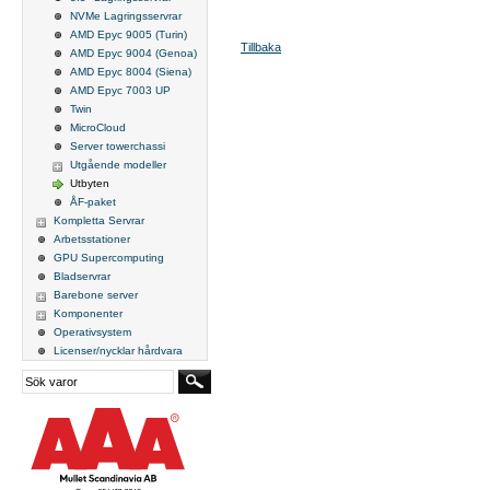
NVMe Lagringsservrar
AMD Epyc 9005 (Turin)
Tillbaka
AMD Epyc 9004 (Genoa)
AMD Epyc 8004 (Siena)
AMD Epyc 7003 UP
Twin
MicroCloud
Server towerchassi
Utgående modeller
Utbyten
ÅF-paket
Kompletta Servrar
Arbetsstationer
GPU Supercomputing
Bladservrar
Barebone server
Komponenter
Operativsystem
Licenser/nycklar hårdvara