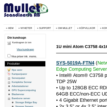
HEM
NYHETER
SUPPORT
OM MULLET
KÖPVILLKOR
KO
Din kundvagn
Kundvagnen är tom
1U mini Atom C3758 4x1
Visa kundvagn
Visa priser ink. moms.
SYS-5019A-FTN4
(
Netw
Produkter
Edge Computing Server, 
Nya varor
Kampanjvaror
• Intel® Atom® C3758 
Serverpaket
TDP 25W
Kompletta Servrar
Arbetsstationer
• Up to 128GB ECC R
GPU Supercomputing
64GB ECC/non-ECC UDI
Bladservrar
Barebone server
• 4 Gigabit Ethernet po
Storage Bridge Bay
• 2x 3.5" or 4x 2.5" inte
Storage Servers