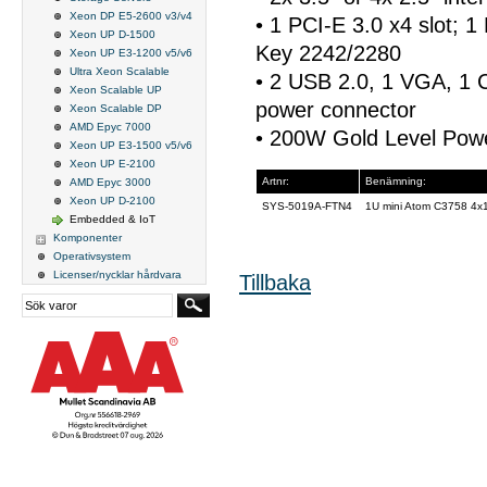
Xeon DP E5-2600 v3/v4
• 1 PCI-E 3.0 x4 slot; 
Xeon UP D-1500
Key 2242/2280
Xeon UP E3-1200 v5/v6
Ultra Xeon Scalable
• 2 USB 2.0, 1 VGA, 
Xeon Scalable UP
power connector
Xeon Scalable DP
AMD Epyc 7000
• 200W Gold Level Pow
Xeon UP E3-1500 v5/v6
Xeon UP E-2100
Artnr:
Benämning:
AMD Epyc 3000
Xeon UP D-2100
SYS-5019A-FTN4
1U mini Atom C3758 4x1
Embedded & IoT
Komponenter
Operativsystem
Licenser/nycklar hårdvara
Tillbaka