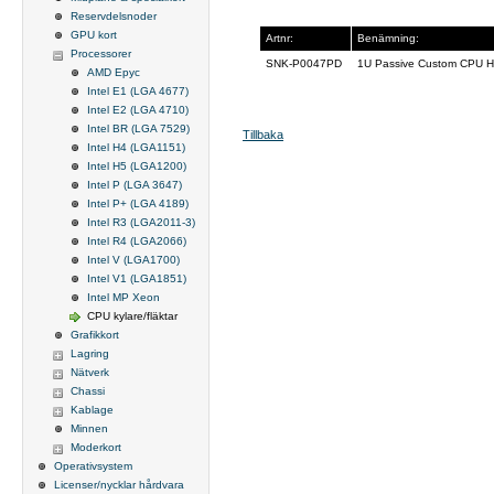
Reservdelsnoder
GPU kort
Artnr:
Benämning:
Processorer
SNK-P0047PD
1U Passive Custom CPU He
AMD Epyc
Intel E1 (LGA 4677)
Intel E2 (LGA 4710)
Intel BR (LGA 7529)
Tillbaka
Intel H4 (LGA1151)
Intel H5 (LGA1200)
Intel P (LGA 3647)
Intel P+ (LGA 4189)
Intel R3 (LGA2011-3)
Intel R4 (LGA2066)
Intel V (LGA1700)
Intel V1 (LGA1851)
Intel MP Xeon
CPU kylare/fläktar
Grafikkort
Lagring
Nätverk
Chassi
Kablage
Minnen
Moderkort
Operativsystem
Licenser/nycklar hårdvara