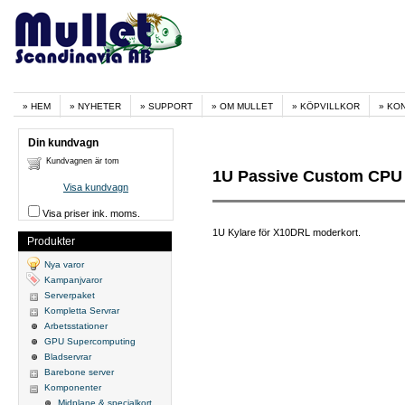
HEM
NYHETER
SUPPORT
OM MULLET
KÖPVILLKOR
KO
Din kundvagn
Kundvagnen är tom
1U Passive Custom CPU 
Visa kundvagn
Visa priser ink. moms.
1U Kylare för X10DRL moderkort.
Produkter
Nya varor
Kampanjvaror
Serverpaket
Kompletta Servrar
Arbetsstationer
GPU Supercomputing
Bladservrar
Barebone server
Komponenter
Midplane & specialkort