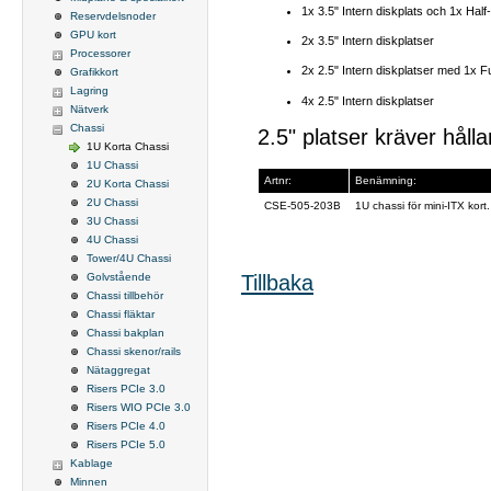
1x 3.5" Intern diskplats och 1x
Half
Reservdelsnoder
GPU kort
2x 3.5"
Intern diskplatser
Processorer
2x 2.5"
Intern diskplatser
med
1x Fu
Grafikkort
Lagring
4x 2.5"
Intern diskplatser
Nätverk
Chassi
2.5" platser kräver hå
1U Korta Chassi
1U Chassi
Artnr:
Benämning:
2U Korta Chassi
2U Chassi
CSE-505-203B
1U chassi för mini-ITX ko
3U Chassi
4U Chassi
Tower/4U Chassi
Tillbaka
Golvstående
Chassi tillbehör
Chassi fläktar
Chassi bakplan
Chassi skenor/rails
Nätaggregat
Risers PCIe 3.0
Risers WIO PCIe 3.0
Risers PCIe 4.0
Risers PCIe 5.0
Kablage
Minnen