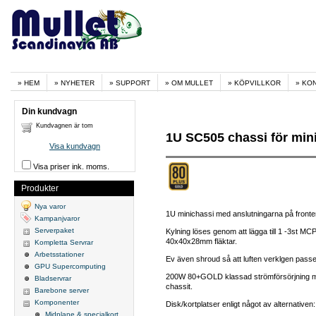
HEM
NYHETER
SUPPORT
OM MULLET
KÖPVILLKOR
KO
Din kundvagn
Kundvagnen är tom
1U SC505 chassi för min
Visa kundvagn
Visa priser ink. moms.
Produkter
Nya varor
1U minichassi med anslutningarna på fronte
Kampanjvaror
Serverpaket
Kylning löses genom att lägga till 1 -3st M
40x40x28mm fläktar.
Kompletta Servrar
Arbetsstationer
Ev även shroud så att luften verklgen pass
GPU Supercomputing
200W 80+GOLD klassad strömförsörjning med 
Bladservrar
chassit.
Barebone server
Komponenter
Disk/kortplatser enligt något av alternativen:
Midplane & specialkort