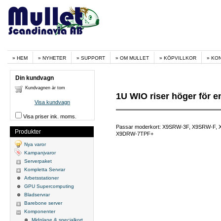
HEM
NYHETER
SUPPORT
OM MULLET
KÖPVILLKOR
KO
Din kundvagn
Kundvagnen är tom
1U WIO riser höger för en
Visa kundvagn
Visa priser ink. moms.
Passar moderkort: X9SRW-3F, X9SRW-F,
Produkter
X9DRW-7TPF+
Nya varor
Kampanjvaror
Serverpaket
Kompletta Servrar
Arbetsstationer
GPU Supercomputing
Bladservrar
Barebone server
Komponenter
Midplane & specialkort