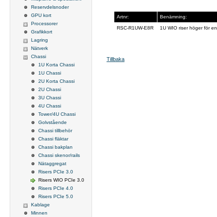
Reservdelsnoder
GPU kort
Artnr:
Benämning:
Processorer
RSC-R1UW-E8R
1U WIO riser höger för en
Grafikkort
Lagring
Nätverk
Chassi
Tillbaka
1U Korta Chassi
1U Chassi
2U Korta Chassi
2U Chassi
3U Chassi
4U Chassi
Tower/4U Chassi
Golvstående
Chassi tillbehör
Chassi fläktar
Chassi bakplan
Chassi skenor/rails
Nätaggregat
Risers PCIe 3.0
Risers WIO PCIe 3.0
Risers PCIe 4.0
Risers PCIe 5.0
Kablage
Minnen