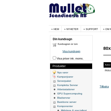
HEM
NYHETER
SUPPORT
OM 
Din kundvagn
Kundvagnen är tom
80x
Visa kundvagn
Visa priser ink. moms.
Artnr:
Produkter
FAN-
Nya varor
Kampanjvaror
Serverpaket
Kompletta Servrar
Tillbaka
Arbetsstationer
GPU Supercomputing
Bladservrar
Barebone server
Komponenter
Midplane & specialkort