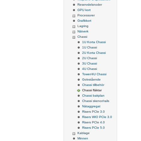
Reservdelsnoder
GPU kort
Processorer
Grafikkort
Lagring
Nätverk
Chassi
1U Korta Chassi
1U Chassi
2U Korta Chassi
2U Chassi
3U Chassi
4U Chassi
Tower/4U Chassi
Golvstående
Chassi tillbehör
Chassi fläktar
Chassi bakplan
Chassi skenor/rails
Nätaggregat
Risers PCIe 3.0
Risers WIO PCIe 3.0
Risers PCIe 4.0
Risers PCIe 5.0
Kablage
Minnen