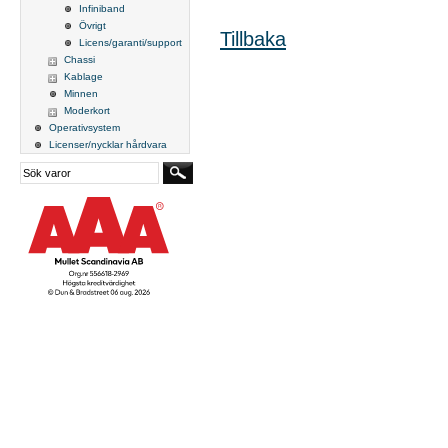
Infiniband
Övrigt
Tillbaka
Licens/garanti/support
Chassi
Kablage
Minnen
Moderkort
Operativsystem
Licenser/nycklar hårdvara