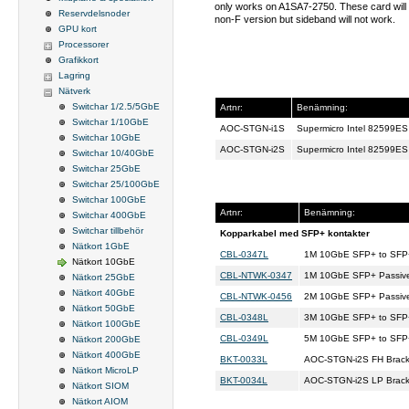
only works on A1SA7-2750. These card will wo
Reservdelsnoder
non-F version but sideband will not work.
GPU kort
Processorer
Grafikkort
Lagring
Nätverk
Switchar 1/2.5/5GbE
Artnr:
Benämning:
Switchar 1/10GbE
AOC-STGN-i1S
Supermicro Intel 82599ES
Switchar 10GbE
AOC-STGN-i2S
Supermicro Intel 82599ES
Switchar 10/40GbE
Switchar 25GbE
Switchar 25/100GbE
Switchar 100GbE
Artnr:
Benämning:
Switchar 400GbE
Switchar tillbehör
Kopparkabel med SFP+ kontakter
Nätkort 1GbE
CBL-0347L
1M 10GbE SFP+ to SFP+
Nätkort 10GbE
CBL-NTWK-0347
1M 10GbE SFP+ Passive
Nätkort 25GbE
Nätkort 40GbE
CBL-NTWK-0456
2M 10GbE SFP+ Passive
Nätkort 50GbE
CBL-0348L
3M 10GbE SFP+ to SFP+
Nätkort 100GbE
CBL-0349L
5M 10GbE SFP+ to SFP+
Nätkort 200GbE
Nätkort 400GbE
BKT-0033L
AOC-STGN-i2S FH Brack
Nätkort MicroLP
BKT-0034L
AOC-STGN-i2S LP Brack
Nätkort SIOM
Nätkort AIOM