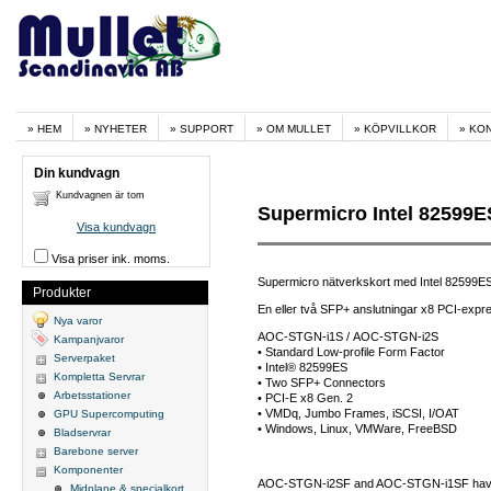
HEM
NYHETER
SUPPORT
OM MULLET
KÖPVILLKOR
KO
Din kundvagn
Kundvagnen är tom
Supermicro Intel 82599E
Visa kundvagn
Visa priser ink. moms.
Supermicro nätverkskort med Intel 82599ES
Produkter
En eller två SFP+ anslutningar x8 PCI-expre
Nya varor
AOC-STGN-i1S / AOC-STGN-i2S
Kampanjvaror
• Standard Low-profile Form Factor
Serverpaket
• Intel® 82599ES
Kompletta Servrar
• Two SFP+ Connectors
Arbetsstationer
• PCI-E x8 Gen. 2
• VMDq, Jumbo Frames, iSCSI, I/OAT
GPU Supercomputing
• Windows, Linux, VMWare, FreeBSD
Bladservrar
Barebone server
Komponenter
AOC-STGN-i2SF and AOC-STGN-i1SF have si
Midplane & specialkort