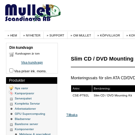
HEM
NYHETER
SUPPORT
OM MULLET
KÖPVILLKOR
KO
Din kundvagn
Kundvagnen är tom
Slim CD / DVD Mounting 
Visa kundvagn
Visa priser ink. moms.
Monteringssats för slim ATA CD/DVD
Produkter
Nya varor
Artnr:
Benämning:
Kampanjvaror
CSE-PT92L
Slim CD / DVD Mounting Kit
Serverpaket
Kompletta Servrar
Arbetsstationer
GPU Supercomputing
Tillbaka
Bladservrar
Barebone server
Komponenter
Midplane & specialkort