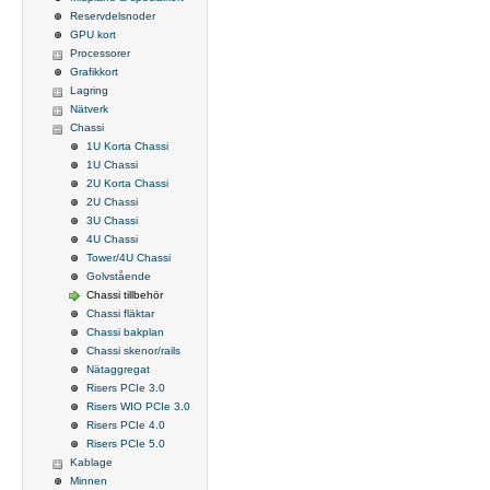
Reservdelsnoder
GPU kort
Processorer
Grafikkort
Lagring
Nätverk
Chassi
1U Korta Chassi
1U Chassi
2U Korta Chassi
2U Chassi
3U Chassi
4U Chassi
Tower/4U Chassi
Golvstående
Chassi tillbehör
Chassi fläktar
Chassi bakplan
Chassi skenor/rails
Nätaggregat
Risers PCIe 3.0
Risers WIO PCIe 3.0
Risers PCIe 4.0
Risers PCIe 5.0
Kablage
Minnen