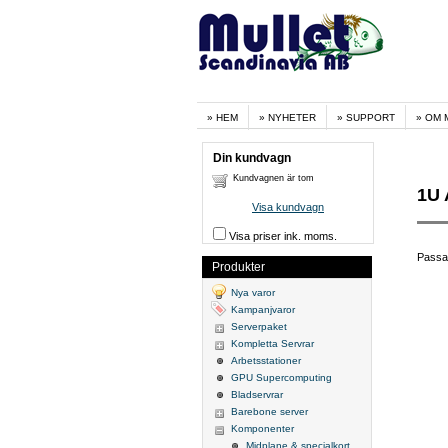
HEM
NYHETER
SUPPORT
OM 
Din kundvagn
Kundvagnen är tom
1U 
Visa kundvagn
Visa priser ink. moms.
Passa
Produkter
Nya varor
Kampanjvaror
Serverpaket
Kompletta Servrar
Arbetsstationer
GPU Supercomputing
Bladservrar
Barebone server
Komponenter
Midplane & specialkort