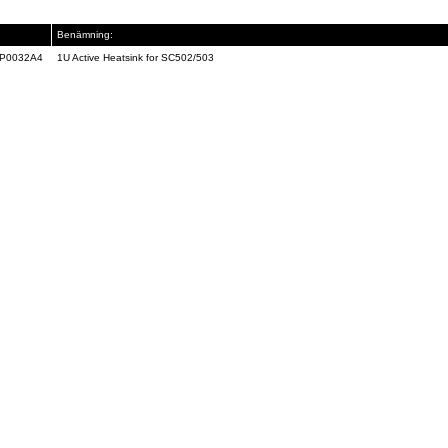
Benämning:
P0032A4
1U Active Heatsink for SC502/503