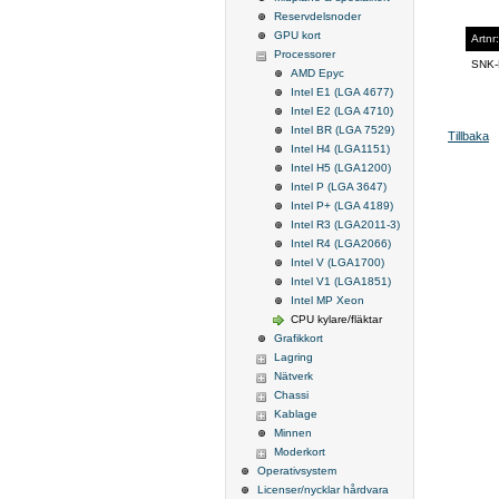
Reservdelsnoder
GPU kort
Artnr:
Processorer
SNK-
AMD Epyc
Intel E1 (LGA 4677)
Intel E2 (LGA 4710)
Intel BR (LGA 7529)
Tillbaka
Intel H4 (LGA1151)
Intel H5 (LGA1200)
Intel P (LGA 3647)
Intel P+ (LGA 4189)
Intel R3 (LGA2011-3)
Intel R4 (LGA2066)
Intel V (LGA1700)
Intel V1 (LGA1851)
Intel MP Xeon
CPU kylare/fläktar
Grafikkort
Lagring
Nätverk
Chassi
Kablage
Minnen
Moderkort
Operativsystem
Licenser/nycklar hårdvara