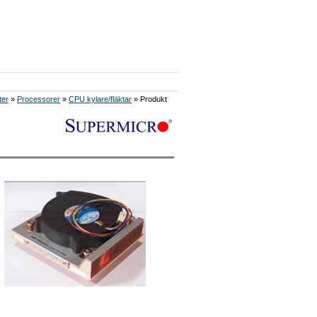
ter
»
Processorer
»
CPU kylare/fläktar
» Produkt