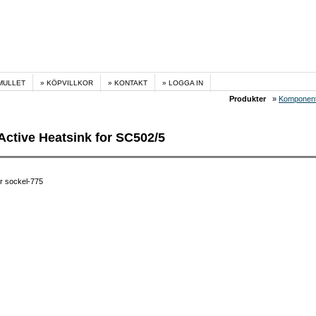
MULLET
KÖPVILLKOR
KONTAKT
LOGGA IN
Produkter
»
Komponen
Active Heatsink for SC502/5
r sockel-775