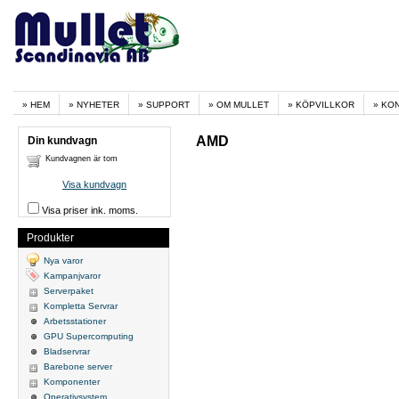
HEM
NYHETER
SUPPORT
OM MULLET
KÖPVILLKOR
KO
AMD
Din kundvagn
Kundvagnen är tom
Visa kundvagn
Visa priser ink. moms.
Produkter
Nya varor
Kampanjvaror
Serverpaket
Kompletta Servrar
Arbetsstationer
GPU Supercomputing
Bladservrar
Barebone server
Komponenter
Operativsystem