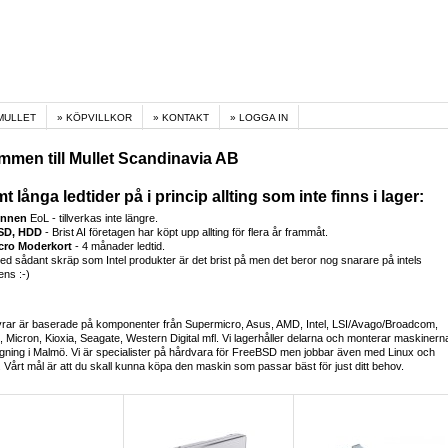
MULLET
KÖPVILLKOR
KONTAKT
LOGGA IN
mmen till Mullet Scandinavia AB
t långa ledtider på i princip allting som inte finns i lager:
innen
EoL - tillverkas inte längre.
SD, HDD
- Brist AI företagen har köpt upp allting för flera år frammåt.
cro Moderkort
- 4 månader ledtid.
med sådant skräp som Intel produkter är det brist på men det beror nog snarare på intels
ns :-)
vrar är baserade på komponenter från Supermicro, Asus, AMD, Intel, LSI/Avago/Broadcom,
Micron, Kioxia, Seagate, Western Digital mfl. Vi lagerhåller delarna och monterar maskinern
gning i Malmö. Vi är specialister på hårdvara för FreeBSD men jobbar även med Linux och
Vårt mål är att du skall kunna köpa den maskin som passar bäst för just ditt behov.