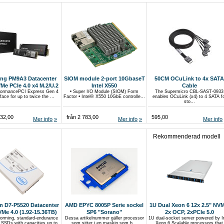
ng PM9A3 Datacenter
SIOM module 2-port 10GbaseT
50CM OCuLink to 4x SATA
e PCIe 4.0 x4 M.2/U.2
Intel X550
Cable
formancePCI Express Gen 4
• Super I/O Module (SIOM) Form
The Supermicro CBL-SAST-0933
7mm 1DWPD
face for up to twice the ...
Factor • Intel® X550 10GbE controlle...
enables OCuLink (x4) to 4 SATA f
sto...
132,00
från 2 783,00
595,00
Mer info
Mer info
Mer info
Rekommenderad modell
m D7-P5520 Datacenter
AMD EPYC 8005P Serie sockel
1U Dual Xeon 6 12x 2.5" NVM
Me 4.0 (1.92-15.36TB)
SP6 "Sorano"
2x OCP, 2xPCIe 5.0
forming, standard-endurance
Dessa artikelnummer gäller processor
1U dual-socket server powered by In
C U.2 15mm (1DWPD)
 SSDs with capacities up to
som sitter i en maskin som b...
Xeon 6 Scalable processors that