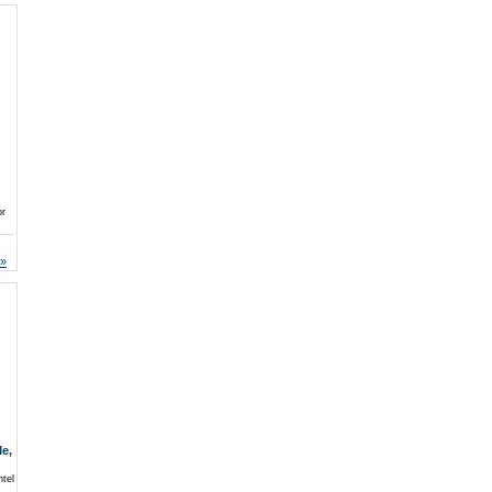
or
e,
tel