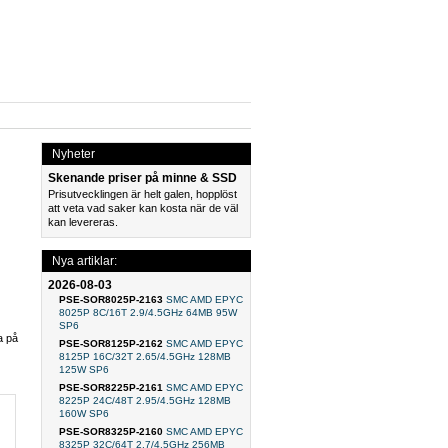
Nyheter
Skenande priser på minne & SSD
Prisutvecklingen är helt galen, hopplöst
att veta vad saker kan kosta när de väl
kan levereras.
Nya artiklar:
2026-08-03
PSE-SOR8025P-2163
SMC AMD EPYC
8025P 8C/16T 2.9/4.5GHz 64MB 95W
SP6
a på
PSE-SOR8125P-2162
SMC AMD EPYC
8125P 16C/32T 2.65/4.5GHz 128MB
125W SP6
PSE-SOR8225P-2161
SMC AMD EPYC
8225P 24C/48T 2.95/4.5GHz 128MB
160W SP6
PSE-SOR8325P-2160
SMC AMD EPYC
8325P 32C/64T 2.7/4.5GHz 256MB