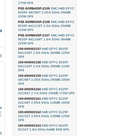
175W SP6
PSE-SOR8435P-2159
SMC AMD EPYC
8435P 48C/96T 2.45/4.5GHz 256MB
200W SP6
PSE-SOR8535P-2158
SMC AMD EPYC
8535P 64C/128T 2.0/4.5GHz 256MB
210W SP6
ag
PSE-SOR8635P-2157
SMC AMD EPYC
8635P 84C/168T 1.6/4.5GHz 384MB
225W SP6
100-000002157
AMD EPYC 8635P
84C/168T 1.6/4.5GHz 384MB 225W
SP6
100-000002158
AMD EPYC 8535P
64C/128T 2.0/4.5GHz 256MB 210W
SP6
100-000002159
AMD EPYC 8435P
48C/96T 2.45/4.5GHz 256MB 200W
SP6
100-000002160
AMD EPYC 8325P
32C/64T 2.7/4.5GHz 256MB 175W SP6
100-000002161
AMD EPYC 8225P
24C/48T 2.95/4.5GHz 128MB 160W
SP6
or
-
100-000002162
AMD EPYC 8125P
DC
16C/32T 2.65/4.5GHz 128MB 125W
SP6
100-000002163
AMD EPYC 8025P
8C/16T 2.9/4.5GHz 64MB 95W SP6