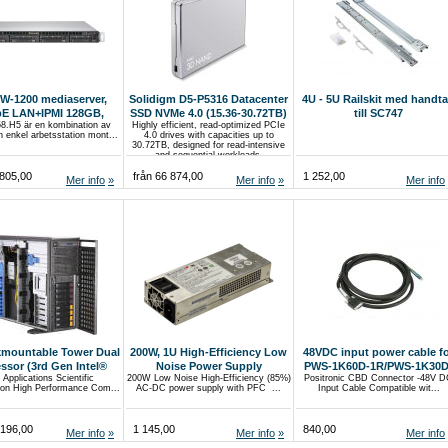
W-1200 mediaserver,
Solidigm D5-P5316 Datacenter
4U - 5U Railskit med handt
E LAN+IPMI 128GB,
SSD NVMe 4.0 (15.36-30.72TB)
till SC747
.H5 är en kombination av
Highly efficient, read-optimized PCIe
,DVI,2xDP 4x 3.5"
QLC U.2 15mm (<0.5 DWPD)
h enkel arbetsstation mont...
4.0 drives with capacities up to
30.72TB, designed for read-intensive
and sequential workloads.
 805,00
från 66 874,00
1 252,00
Mer info
Mer info
Mer info
mountable Tower Dual
200W, 1U High-Efficiency Low
48VDC input power cable f
ssor (3rd Gen Intel®
Noise Power Supply
PWS-1K60D-1R/PWS-1K30D
Applications Scientific
200W Low Noise High-Efficiency (85%)
Positronic CBD Connector -48V 
) Workstation with 4
1R, 4M, 8
tion High Performance Com...
AC-DC power supply with PFC ...
Input Cable Compatible wit...
PCIe GPUs
 196,00
1 145,00
840,00
Mer info
Mer info
Mer info