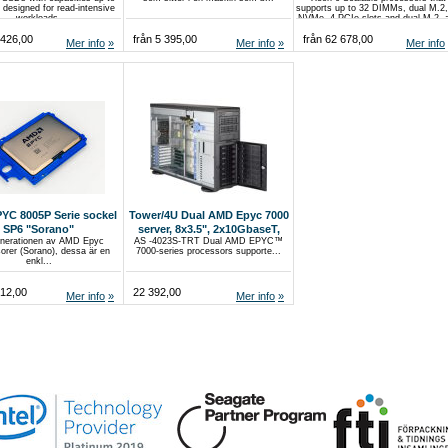
 designed for read-intensive
supports up to 32 DIMMs, dual M.2,
workloads.
NVMe, 4 PCIe slots and dual M.2, 
ASUS ASMB12-iKVM.
 426,00
från 5 395,00
från 62 678,00
Mer info
Mer info
Mer info
YC 8005P Serie sockel
Tower/4U Dual AMD Epyc 7000
SP6 "Sorano"
server, 8x3.5", 2x10GbaseT,
enerationen av AMD Epyc
AS -4023S-TRT Dual AMD EPYC™
RedPwr
orer (Sorano), dessa är en
7000-series processors supporte...
enkl...
612,00
22 392,00
Mer info
Mer info