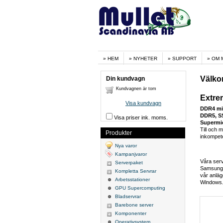
HEM
NYHETER
SUPPORT
OM 
Välko
Din kundvagn
Kundvagnen är tom
Extrem
Visa kundvagn
DDR4 m
DDR5, S
Visa priser ink. moms.
Supermi
Till och 
Produkter
inkompete
Nya varor
Kampanjvaror
Våra ser
Serverpaket
Samsung, 
Kompletta Servrar
vår anläg
Arbetsstationer
Windows. 
GPU Supercomputing
Bladservrar
Barebone server
Komponenter
Operativsystem