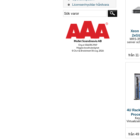
Licenser/nycklar hårdvara
Xeon 
2xGb
MRS-358
VGA
server oc
från 11
4U Rack
Proce
Key 
Xeon®
Virtualiza
från 49