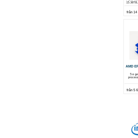
15.36TB,
från 14
AMD EP
5:e g
process
från 5 