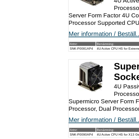
4U Activ
Processo
Server Form Factor 4U Coo
Processor Supported CPU
Mer information / Beställ..
Artnr:
Benämning:
SNK-P0081AP4
4U Active CPU HS for Extrem
Super
Sock
4U Passi
Processo
Supermicro Server Form F
Processor, Dual Processor
Mer information / Beställ..
Artnr:
Benämning:
SNK-P0090AP4
4U Active CPU HS for X13 G