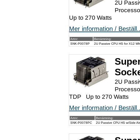
2U Passi
Processo
Up to 270 Watts
Mer information / Beställ..
Artnr:
Benämning:
SNK-P0078P
2U Passive CPU HS for X12 Whi
Super
Sock
2U Passi
Processo
TDP Up to 270 Watts
Mer information / Beställ..
Artnr:
Benämning:
SNK-P0078PC
2U Passive CPU HS w/Side Air