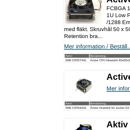
FCBGA 16
1U Low Pr
/1288 Em
med fläkt. Skruvhål 50 x 
Retention bra...
Mer information / Beställ..
Artnr:
Benämning:
SNK-C0057A4L
Active CPU Heatsink 60x60x
Activ
Mer infor
Artnr:
Benämning:
SNK-C0054A4L
Active heatsink for socket 
Aktiv