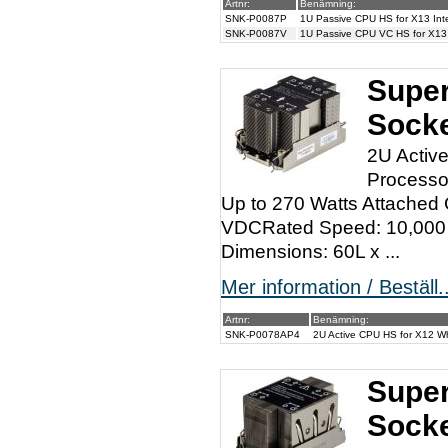
Artnr:
Benämning:
SNK-P0087P
1U Passive CPU HS for X13 Inte
SNK-P0087V
1U Passive CPU VC HS for X13 I
Super
Sock
2U Activ
Processo
Up to 270 Watts Attached
VDCRated Speed: 10,000 
Dimensions: 60L x ...
Mer information / Beställ..
Artnr:
Benämning:
SNK-P0078AP4
2U Active CPU HS for X12 Wh
Super
Sock