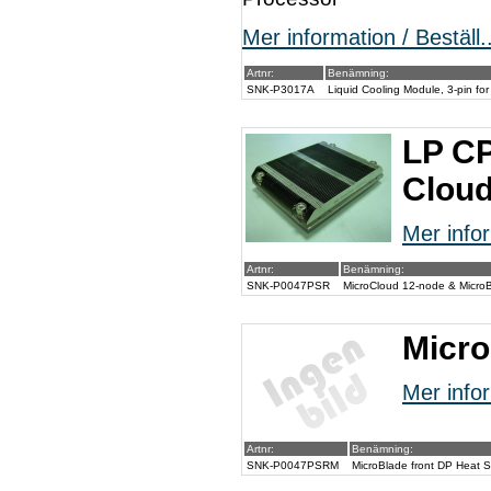
Mer information / Beställ..
Artnr:
Benämning:
SNK-P3017A
Liquid Cooling Module, 3-pin f
LP CP
Cloud
Mer infor
Artnr:
Benämning:
SNK-P0047PSR
MicroCloud 12-node & Micro
Micro
Mer infor
Artnr:
Benämning:
SNK-P0047PSRM
MicroBlade front DP Heat S