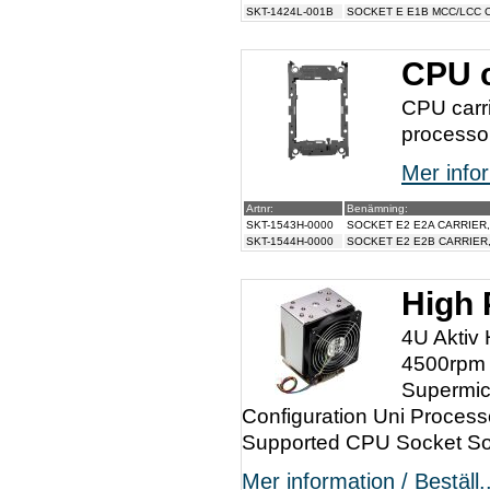
SKT-1424L-001B
SOCKET E E1B MCC/LCC C
CPU c
CPU carri
processo
Mer infor
Artnr:
Benämning:
SKT-1543H-0000
SOCKET E2 E2A CARRIER
SKT-1544H-0000
SOCKET E2 E2B CARRIER,
High
4U Aktiv
4500rpm 
Supermic
Configuration Uni Proce
Supported CPU Socket So
Mer information / Beställ..