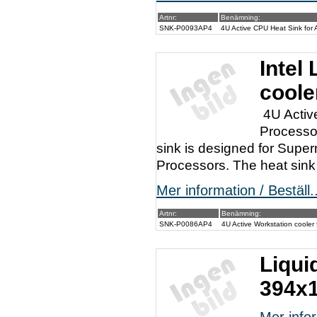
Artnr:
Benämning:
SNK-P0093AP4
4U Active CPU Heat Sink for
Intel
coole
4U Activ
Processo
sink is designed for Super
Processors. The heat sink 
Mer information / Beställ..
Artnr:
Benämning:
SNK-P0086AP4
4U Active Workstation coole
Liqui
394x