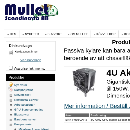
HEM
NYHETER
SUPPORT
OM MULLET
KÖPVILLKOR
KO
Produ
Din kundvagn
Passiva kylare kan bara
Kundvagnen är tom
beroende av att chassiflä
Visa kundvagn
Visa priser ink. moms.
4U Ak
Produkter
Gigantisk
Nya varor
till 150W
Kampanjvaror
Dimensio
Serverpaket
Kompletta Servrar
Mer information / Beställ..
Arbetsstationer
GPU Supercomputing
Bladservrar
Artnr:
Benämning:
Barebone server
SNK-P0050AP4
4U Aktiv CPU kylare Socket 
Komponenter
Midplane & specialkort