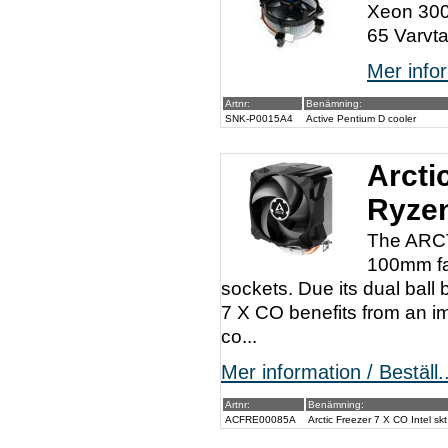
Xeon 300
65 Varvt
Mer infor
Artnr:
Benämning:
SNK-P0015A4
Active Pentium D cooler
Arcti
Ryze
The ARCT
100mm fa
sockets. Due its dual ball
7 X CO benefits from an i
co...
Mer information / Beställ..
Artnr:
Benämning:
ACFRE00085A
Arctic Freezer 7 X CO Intel 