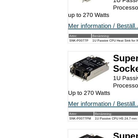
1U Passi
Processo
up to 270 Watts
Mer information / Beställ..
Artnr:
Benämning:
SNK-P0077P
1U Passive CPU Heat Sink for X
Super
Socke
1U Passi
Processo
Up to 270 Watts
Mer information / Beställ..
Artnr:
Benämning:
SNK-P0077PM
1U Passive CPU HS 24.7-mm H
Super