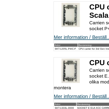
CPU c
Scala
Carrien s
socket P+
Mer information / Beställ..
Artnr:
Benämning:
SKT-1205L-P4IC-F
CPU carrier for 3rd Gen In
CPU c
Carrien s
socket E.
olika mod
montera
Mer information / Beställ..
Artnr:
Benämning:
SKT-1333L-0000
SOCKET E E1A XCC CARRI