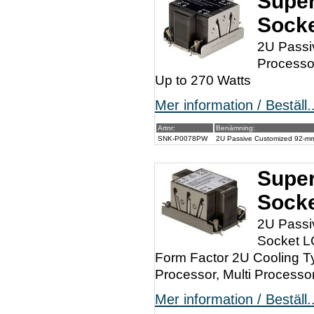
Super
Sock
2U Passi
Processo
Up to 270 Watts
Mer information / Beställ..
Artnr:
Benämning:
SNK-P0078PW
2U Passive Customized 92-m
Super
Sock
2U Passi
Socket L
Form Factor 2U Cooling T
Processor, Multi Process
Mer information / Beställ..