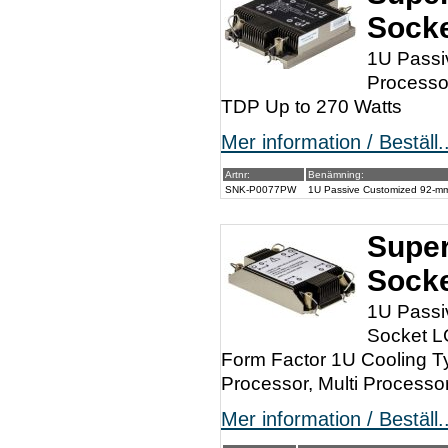
Socke
1U Passi
Processo
TDP Up to 270 Watts
Mer information / Beställ..
Artnr:
Benämning:
SNK-P0077PW
1U Passive Customized 92-m
Super
Sock
1U Passi
Socket L
Form Factor 1U Cooling T
Processor, Multi Processo
Mer information / Beställ..