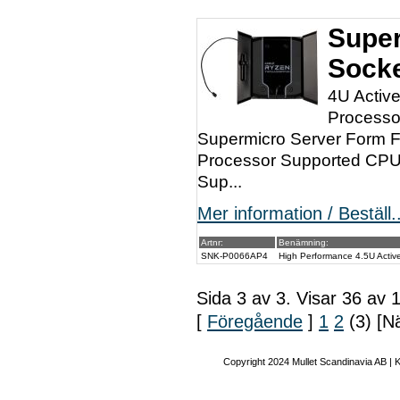
Super
Sock
4U Activ
Processo
Supermicro Server Form F
Processor Supported CP
Sup...
Mer information / Beställ..
Artnr:
Benämning:
SNK-P0066AP4
High Performance 4.5U Activ
Sida 3 av 3. Visar 36 av 
[
Föregående
]
1
2
(3) [N
Copyright 2024 Mullet Scandinavia AB | 