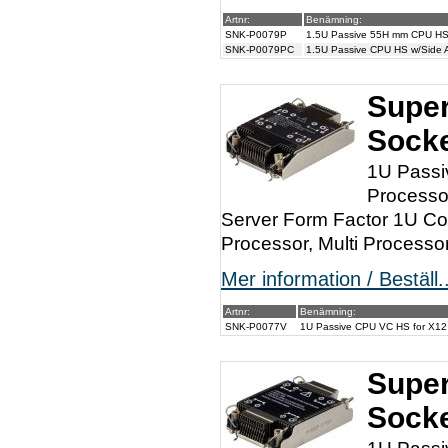
Artnr:
Benämning:
SNK-P0079P
1.5U Passive 55H mm CPU HS f
SNK-P0079PC
1.5U Passive CPU HS w/Side A
Super
Sock
1U Passi
Processo
Server Form Factor 1U Co
Processor, Multi Process
Mer information / Beställ..
Artnr:
Benämning:
SNK-P0077V
1U Passive CPU VC HS for X1
Super
Socke