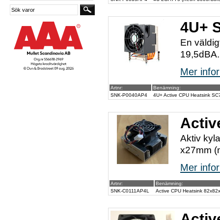
4U+ S
En väldig
19,5dBA.
Mer infor
Artnr:
Benämning:
SNK-P0040AP4
4U+ Active CPU Heatsink S
Acti
Aktiv kyl
x27mm (m
Mer infor
Artnr:
Benämning:
SNK-C0111AP4L
Active CPU Heatsink 82x8
Activ