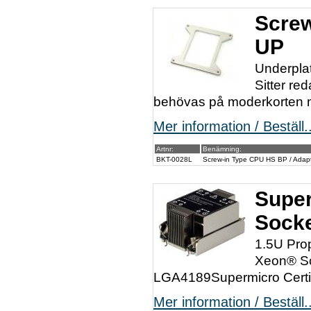
Screw
UP
Underplat
Sitter r
behövas på moderkorten 
Mer information / Beställ..
Artnr:
Benämning:
BKT-0028L
Screw-in Type CPU HS BP / Adapt
Super
Sock
1.5U Prop
Xeon® Sc
LGA4189Supermicro Certi
Mer information / Beställ..