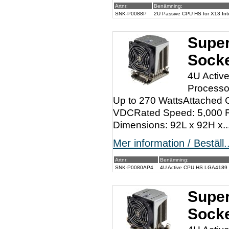
Artnr:
Benämning:
SNK-P0088P
2U Passive CPU HS for X13 Int
Super
Sock
4U Activ
Processo
Up to 270 WattsAttached 
VDCRated Speed: 5,000 R
Dimensions: 92L x 92H x..
Mer information / Beställ..
Artnr:
Benämning:
SNK-P0080AP4
4U Active CPU HS LGA4189 S
Super
Sock