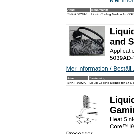
Mer infor
Artnr:
Benämning:
SNK-P3028A4
Liquid Cooling Module for G
Liqui
and 
Applicat
5039AD-
Mer information / Beställ..
Artnr:
Benämning:
SNK-P3002A
Liquid Cooling Module for SY
Liqui
Gamin
Heat Sin
Core™ i9
Processor