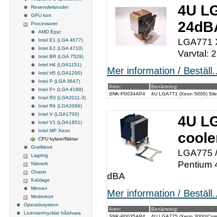
4U LG
Reservdelsnoder
GPU kort
24dB
Processorer
AMD Epyc
LGA771 X
Intel E1 (LGA 4677)
Intel E2 (LGA 4710)
Varvtal:
Intel BR (LGA 7529)
Intel H4 (LGA1151)
Mer information / Beställ..
Intel H5 (LGA1200)
Intel P (LGA 3647)
Artnr:
Benämning:
Intel P+ (LGA 4189)
SNK-P0034AP4
4U LGA771 (Xeon 5000) Sile
Intel R3 (LGA2011-3)
Intel R4 (LGA2066)
Intel V (LGA1700)
4U LG
Intel V1 (LGA1851)
Intel MP Xeon
coole
CPU kylare/fläktar
Grafikkort
LGA775 / 
Lagring
Pentium 
Nätverk
Chassi
dBA
Kablage
Minnen
Mer information / Beställ..
Moderkort
Operativsystem
Artnr:
Benämning:
Licenser/nycklar hårdvara
SNK-P0035AP4
4U LGA775 (Xeon 3000/Core2