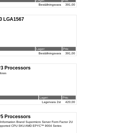
Lager:
Pris:
Beställningsvara
391,00
00 LGA1567
Lager:
Pris:
Beställningsvara
391,00
P3 Processors
 64mm
Lager:
Pris:
Lagervara 2st
420,00
P5 Processors
formation Brand Supermicro Server Form Factor 2U
r Supported CPU SKU AMD EPYC™ 9004 Series