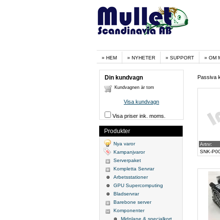
HEM
NYHETER
SUPPORT
OM 
Din kundvagn
Passiva k
Kundvagnen är tom
Visa kundvagn
Visa priser ink. moms.
Produkter
Nya varor
Artnr:
SNK-P0
Kampanjvaror
Serverpaket
Kompletta Servrar
Arbetsstationer
GPU Supercomputing
Bladservrar
Barebone server
Komponenter
Midplane & specialkort