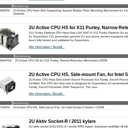
Benämning:
068AP4
2U Active CPU Heat Sink Supporting Square Bolster Plate Mounting Mechanism for X
Systems
2U Active CPU HS for X11 Purley, Narrow Re
X11 Purley Platform CPU Heat Sink LGA 3647-0 X11 Purley Platform 2U an
for Supermicro X11 generation general 2U and above servers equipped wit
been fully tested and validated by Supermicro ...
Mer information / Beställ...
Benämning:
068APS4
2U Active CPU HS for X11 Purley, Narrow Retention Mechanism 205W
2U Active CPU HS, Side-mount Fan, for Intel 
2U Active CPU Heat Sink Intel® Xeon® Processor E3 Family, Xeon® Proce
Certified This CPU fan heat sink is designed for Supermicro 2U servers/wo
Family, Xeon® Processor 3000 Sequence. The hea...
Mer information / Beställ...
Benämning:
074AP4
2U Active CPU HS, Side-mount Fan, for Intel Socket H Series <105W
2U Aktiv Socket-R / 2011 kylare
2U aktiv sockel 2011/2011-3 / sockel R/R3 kylare, bracketar medföljer till 