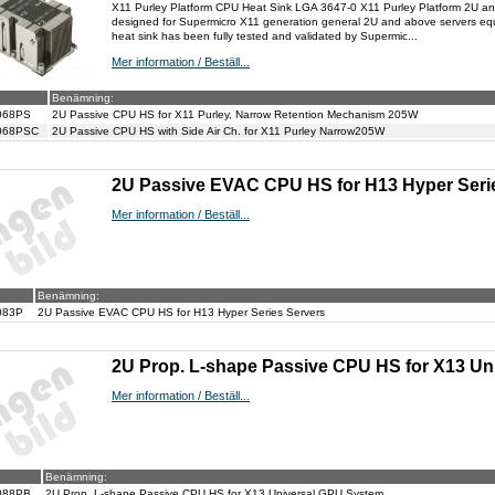
X11 Purley Platform CPU Heat Sink LGA 3647-0 X11 Purley Platform 2U an
designed for Supermicro X11 generation general 2U and above servers equ
heat sink has been fully tested and validated by Supermic...
Mer information / Beställ...
Benämning:
068PS
2U Passive CPU HS for X11 Purley, Narrow Retention Mechanism 205W
068PSC
2U Passive CPU HS with Side Air Ch. for X11 Purley Narrow205W
2U Passive EVAC CPU HS for H13 Hyper Seri
Mer information / Beställ...
Benämning:
083P
2U Passive EVAC CPU HS for H13 Hyper Series Servers
2U Prop. L-shape Passive CPU HS for X13 U
Mer information / Beställ...
Benämning:
088PB
2U Prop. L-shape Passive CPU HS for X13 Universal GPU System