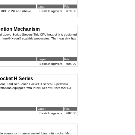
Lager:
Pris:
11DPL in 2U and Above
Beställningsvara
679,00
tention Mechanism
d above Series Servers This CPU heat sink is designed
h Intel® Xeon® scalable processors. The heat sink has
Lager:
Pris:
Beställningsvara
604,00
Socket H Series
ssor 3000 Sequence Socket H Series Supermicro
rkstations equipped with Intel® Xeon® Processor E3
Lager:
Pris:
Beställningsvara
692,00
både square och narrow sockel. Låter rätt mycket Med