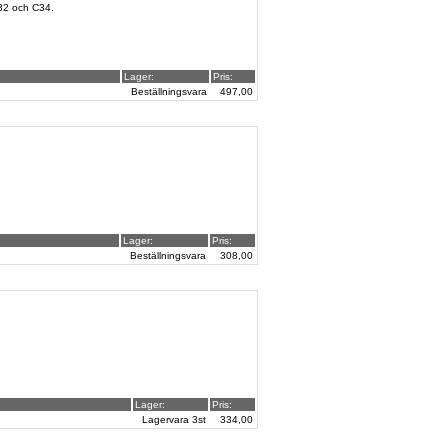
C32 och C34.
Lager:
Pris:
Beställningsvara
497,00
Lager:
Pris:
Beställningsvara
308,00
Lager:
Pris:
Lagervara 3st
334,00