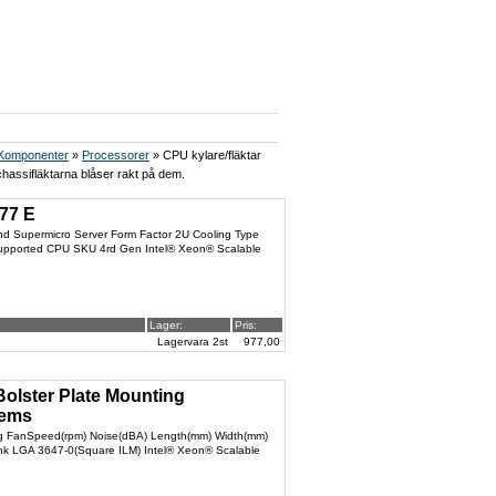
Komponenter
»
Processorer
» CPU kylare/fläktar
assifläktarna blåser rakt på dem.
77 E
nd Supermicro Server Form Factor 2U Cooling Type
r Supported CPU SKU 4rd Gen Intel® Xeon® Scalable
Lager:
Pris:
Lagervara 2st
977,00
olster Plate Mounting
tems
g FanSpeed(rpm) Noise(dBA) Length(mm) Width(mm)
nk LGA 3647-0(Square ILM) Intel® Xeon® Scalable