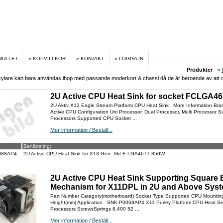
MULLET
KÖPVILLKOR
KONTAKT
LOGGA IN
Produkter
»
ylare kan bara användas ihop med passande moderkort & chassi då de är beroende av att ch
2U Active CPU Heat Sink for socket FCLGA46
2U Aktiv X13 Eagle Stream Platform CPU Heat Sink More Information Bra
Active CPU Configuration Uni Processor, Dual Processor, Multi Processo
Processors Supported CPU Socket ...
Mer information / Beställ...
Benämning:
088AP4
2U Active CPU Heat Sink for X13 Gen. Skt E LGA4677 350W
2U Active CPU Heat Sink Supporting Square B
Mechanism for X11DPL in 2U and Above Sys
Part Number Category(motherboard) Socket Type Supported CPU Mountin
Height(mm) Application SNK-P0068AP4 X11 Purley Platform CPU Heat Si
Processors ScrewsSprings 8,400 52 ...
Mer information / Beställ...