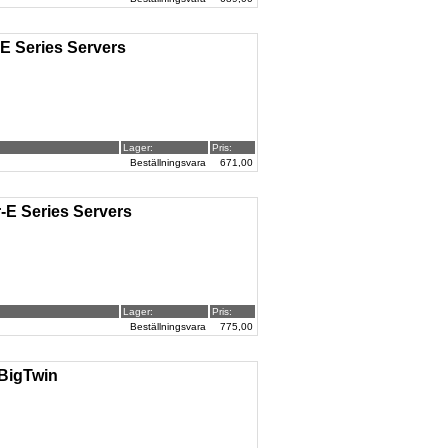
E Series Servers
Lager:
Pris:
Beställningsvara
671,00
-E Series Servers
Lager:
Pris:
Beställningsvara
775,00
 BigTwin