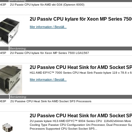
Benämning:
043P
2U Passiv CPU kylare för AMD skt G34 (Opteron 6000)
2U Passiv CPU kylare för Xeon MP Series 75
Mer information / Beställ...
Benämning:
045P
2U Passiv CPU kylare för Xeon MP Series 7500 LGA1567
2U Passive CPU Heat Sink for AMD Socket S
H11 AMD EPYC™ 7000 Series CPU Heat Sink Passiv kylare 119 x 78.6 x
Mer information / Beställ...
Benämning:
063P
2U Passive CPU Heat Sink for AMD Socket SP3 Processors
2U Passive CPU Heat Sink for AMD Socket S
2U passiv kylare H13 AMD EPYC™ 9004 Series CPU 118x92x64mm More In
Cooling Type Passive CPU Configuration Uni Processor, Dual Processo
Processors Supported CPU Socket Socket SP5...