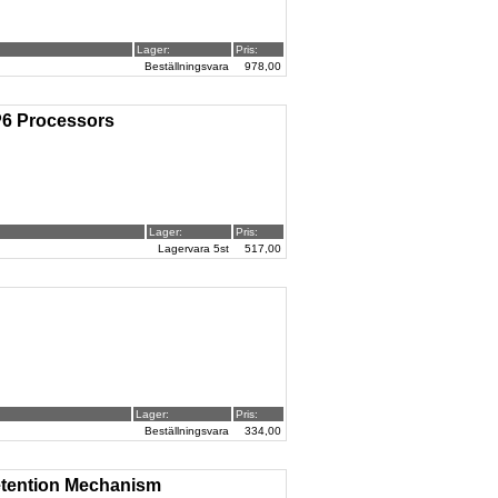
Lager:
Pris:
Beställningsvara
978,00
P6 Processors
Lager:
Pris:
Lagervara 5st
517,00
Lager:
Pris:
Beställningsvara
334,00
etention Mechanism