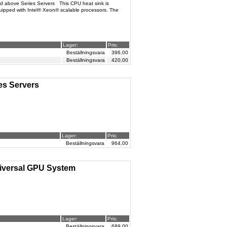
d above Series Servers This CPU heat sink is
ipped with Intel® Xeon® scalable processors. The
Lager:
Pris:
Beställningsvara
396,00
Beställningsvara
420,00
es Servers
Lager:
Pris:
Beställningsvara
964,00
niversal GPU System
Lager:
Pris:
Beställningsvara
689,00