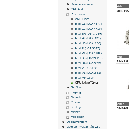
Reservdelsnoder
Artnr:
GPU kort
SNK-P0
Processorer
AMD Epyc
Intel E1 (LGA 4677)
Intel E2 (LGA 4710)
Intel BR (LGA 7529)
Intel H4 (LGA1151)
Intel H5 (LGA1200)
Intel P (LGA 3647)
Intel P+ (LGA 4189)
Artnr:
Intel R3 (LGA2011-3)
SNK-P0
Intel R4 (LGA2066)
Intel V (LGA1700)
Intel V1 (LGA1851)
Intel MP Xeon
CPU kylare/fläktar
Grafikkort
Lagring
Nätverk
Chassi
Artnr:
Kablage
SNK-P0
Minnen
Moderkort
Operativsystem
Licenser/nycklar hårdvara