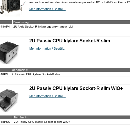
annan bracket kan den även monteras på sockel B2 och AMD socklarna 
Mer information / Beställ...
Benämning:
048AP4
2U Aktiv Socket R kylare square+narrow ILM
2U Passiv CPU klylare Socket-R slim
Mer information / Beställ...
Benämning:
048PS
2U Passiv CPU kylare Socket-R slim
2U Passiv CPU klylare Socket-R slim WIO+
Mer information / Beställ...
Benämning:
048PSC
2U Passiv CPU kylare Socket-R slim WIO+